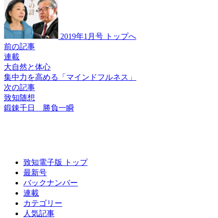
2019年1月号 トップへ
前の記事
連載
大自然と体心
集中力を高める
「マインドフルネス」
次の記事
致知随想
鍛錬千日 勝負一瞬
致知電子版 トップ
最新号
バックナンバー
連載
カテゴリー
人気記事