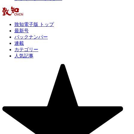
致知電子版 トップ
最新号
バックナンバー
連載
カテゴリー
人気記事