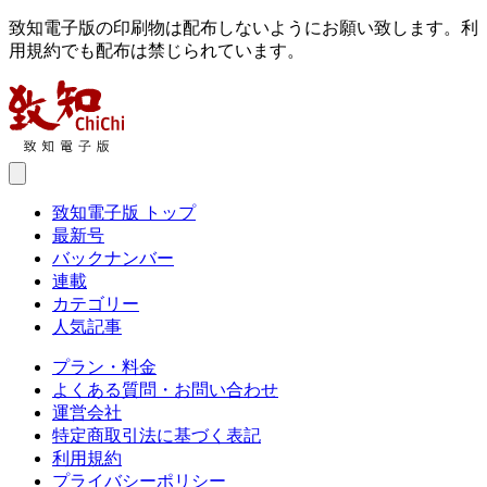
致知電子版の印刷物は配布しないようにお願い致します。利
用規約でも配布は禁じられています。
致知電子版 トップ
最新号
バックナンバー
連載
カテゴリー
人気記事
プラン・料金
よくある質問・お問い合わせ
運営会社
特定商取引法に基づく表記
利用規約
プライバシーポリシー