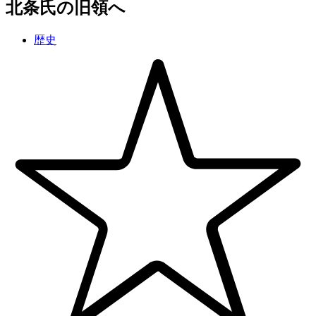
北条氏の旧領へ
歴史