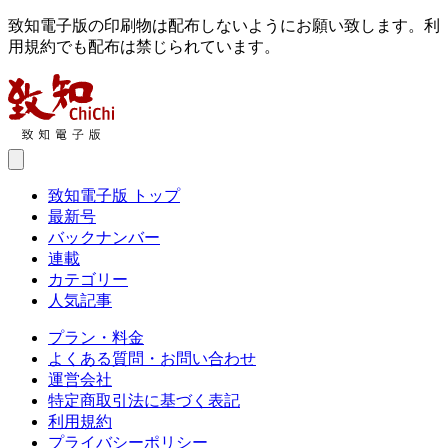
致知電子版の印刷物は配布しないようにお願い致します。利
用規約でも配布は禁じられています。
致知電子版 トップ
最新号
バックナンバー
連載
カテゴリー
人気記事
プラン・料金
よくある質問・お問い合わせ
運営会社
特定商取引法に基づく表記
利用規約
プライバシーポリシー