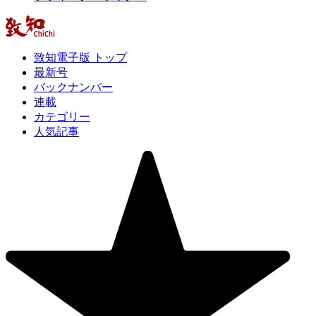
致知電子版 トップ
最新号
バックナンバー
連載
カテゴリー
人気記事