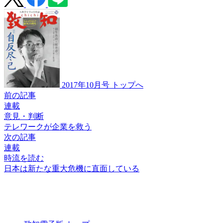
2017年10月号 トップへ
前の記事
連載
意見・判断
テレワークが
企業を救う
次の記事
連載
時流を読む
日本は新たな
重大危機に
直面している