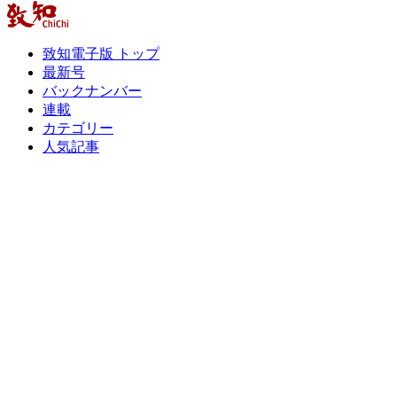
致知電子版 トップ
最新号
バックナンバー
連載
カテゴリー
人気記事