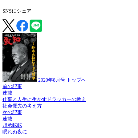
SNSにシェア
2020年8月号 トップへ
前の記事
連載
仕事と人生に生かすドラッカーの教え
社会優先の考え方
次の記事
連載
起承転転
眠れぬ夜に