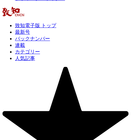
致知電子版 トップ
最新号
バックナンバー
連載
カテゴリー
人気記事