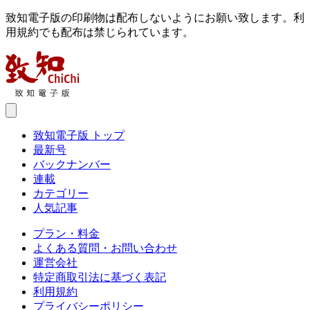
致知電子版の印刷物は配布しないようにお願い致します。利
用規約でも配布は禁じられています。
致知電子版 トップ
最新号
バックナンバー
連載
カテゴリー
人気記事
プラン・料金
よくある質問・お問い合わせ
運営会社
特定商取引法に基づく表記
利用規約
プライバシーポリシー