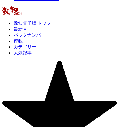
致知電子版 トップ
最新号
バックナンバー
連載
カテゴリー
人気記事