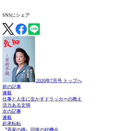
SNSにシェア
2020年7月号 トップへ
前の記事
連載
仕事と人生に生かすドラッカーの教え
活力ある文明
次の記事
連載
起承転転
〝斉家の権〟
回復の好機会