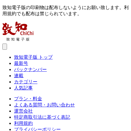
致知電子版の印刷物は配布しないようにお願い致します。利
用規約でも配布は禁じられています。
致知電子版 トップ
最新号
バックナンバー
連載
カテゴリー
人気記事
プラン・料金
よくある質問・お問い合わせ
運営会社
特定商取引法に基づく表記
利用規約
プライバシーポリシー