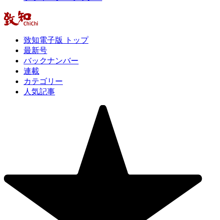
致知電子版 トップ
最新号
バックナンバー
連載
カテゴリー
人気記事