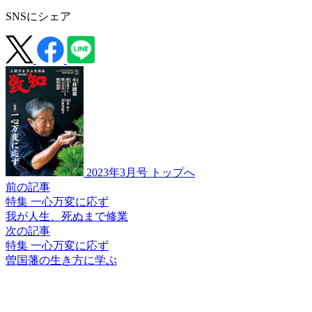
SNSにシェア
2023年3月号 トップへ
前の記事
特集 一心万変に応ず
我が人生、死ぬまで修業
次の記事
特集 一心万変に応ず
曽国藩の生き方に学ぶ