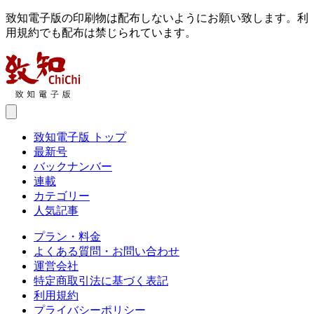
致知電子版の印刷物は配布しないようにお願い致します。利
用規約でも配布は禁じられています。
致知電子版 トップ
最新号
バックナンバー
連載
カテゴリー
人気記事
プラン・料金
よくある質問・お問い合わせ
運営会社
特定商取引法に基づく表記
利用規約
プライバシーポリシー