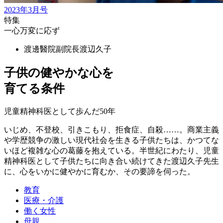
2023年3月号
特集
一心万変に応ず
渡邊醫院副院長
渡辺久子
子供の健やかな心を
育てる条件
児童精神科医として歩んだ50年
いじめ、不登校、引きこもり、拒食症、自殺……。商業主義
や学歴競争の激しい現代社会を生きる子供たちは、かつてな
いほど複雑な心の葛藤を抱えている。半世紀にわたり、児童
精神科医として子供たちに向き合い続けてきた渡辺久子先生
に、心をいかに健やかに育むか、その要諦を伺った。
教育
医療・介護
働く女性
母親