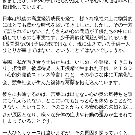
きましたが、昨今の子供たちが抱えている心の問題は非常に
複雑化しています。
日本は戦後の高度経済成長を経て、様々な犠牲の上に物質的
にはとても豊かな時代を築いてきました。しかし、その一方
で語られていない、たくさんの心の問題が子供たちの中に山
積しているのも事実です。少子高齢化問題が叫ばれるいま、
1番問題なのは子供の数ではなく、現に生きている子供一人
ひとりが幸せではない、ということではないでしょうか。
実際、私が向き合う子供たちは、いじめ、不登校、引きこも
り、拒食症、被虐待児、人工授精で生まれた子供、ＰＴＳＤ
（心的外傷後ストレス障害）など、その小さな体に工業化社
かっ
とう
会、競争社会が生んだ複雑な
葛
藤
を抱え込んでいます。
彼らに共通するのは、言葉には出せない心の奥の気持ちを誰
にも伝えられない、どこにいてもほっと心を休めることがで
きない、ということ。そのことからくる安心感の欠如と寂し
ゆが
さが原因となり、様々な身体の症状や行動の
歪
みが生まれて
しまっていることです。
一人ひとりケースは違いますが、その原因を探っていくと、