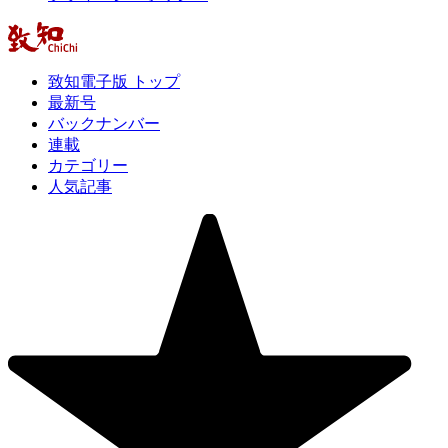
致知電子版 トップ
最新号
バックナンバー
連載
カテゴリー
人気記事