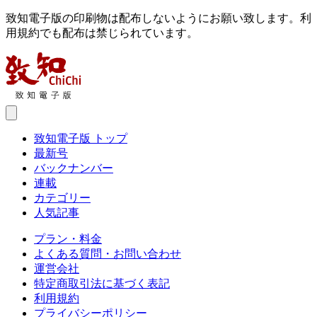
致知電子版の印刷物は配布しないようにお願い致します。利
用規約でも配布は禁じられています。
致知電子版 トップ
最新号
バックナンバー
連載
カテゴリー
人気記事
プラン・料金
よくある質問・お問い合わせ
運営会社
特定商取引法に基づく表記
利用規約
プライバシーポリシー