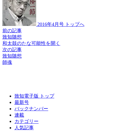
2016年4月号 トップへ
前の記事
致知随想
和太鼓の
たな可能性を開く
次の記事
致知随想
師魂
致知電子版 トップ
最新号
バックナンバー
連載
カテゴリー
人気記事