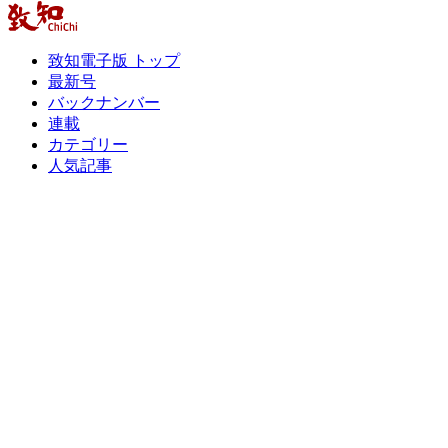
致知電子版 トップ
最新号
バックナンバー
連載
カテゴリー
人気記事