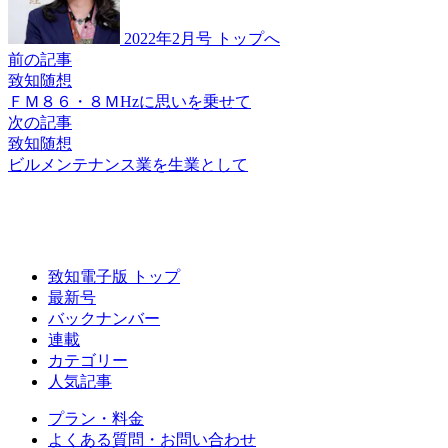
2022年2月号 トップへ
前の記事
致知随想
ＦＭ８６・８ＭHzに
思いを乗せて
次の記事
致知随想
ビルメンテナンス業を
生業として
致知電子版 トップ
最新号
バックナンバー
連載
カテゴリー
人気記事
プラン・料金
よくある質問・お問い合わせ