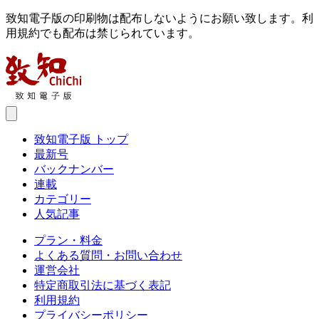
致知電子版の印刷物は配布しないようにお願い致します。利
用規約でも配布は禁じられています。
致知電子版 トップ
最新号
バックナンバー
連載
カテゴリー
人気記事
プラン・料金
よくある質問・お問い合わせ
運営会社
特定商取引法に基づく表記
利用規約
プライバシーポリシー