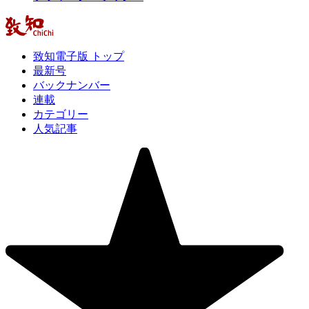
致知電子版 トップ
最新号
バックナンバー
連載
カテゴリー
人気記事