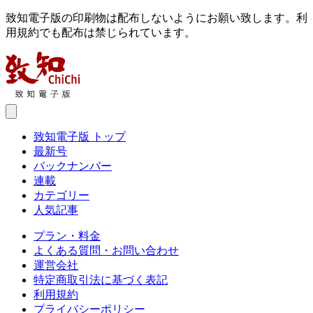
致知電子版の印刷物は配布しないようにお願い致します。利
用規約でも配布は禁じられています。
致知電子版 トップ
最新号
バックナンバー
連載
カテゴリー
人気記事
プラン・料金
よくある質問・お問い合わせ
運営会社
特定商取引法に基づく表記
利用規約
プライバシーポリシー