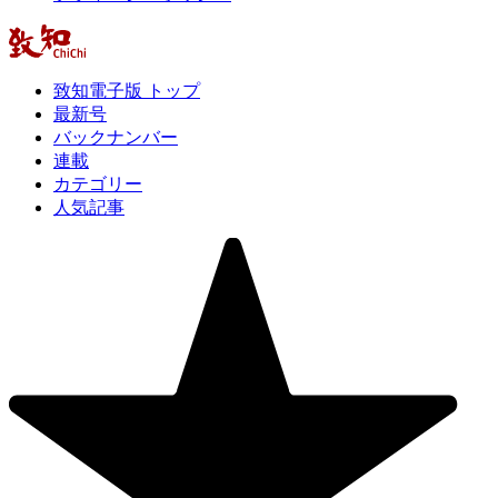
致知電子版 トップ
最新号
バックナンバー
連載
カテゴリー
人気記事