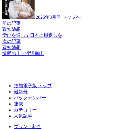
2026年3月号 トップへ
前の記事
致知随想
学びを通して
日本に恩返しを
次の記事
致知随想
情愛の士・渡辺崋山
致知電子版 トップ
最新号
バックナンバー
連載
カテゴリー
人気記事
プラン・料金