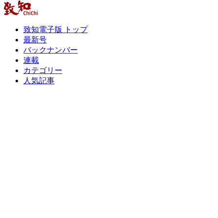
致知電子版 トップ
最新号
バックナンバー
連載
カテゴリー
人気記事