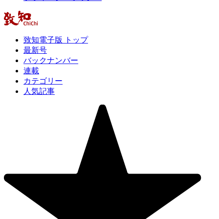
致知電子版 トップ
最新号
バックナンバー
連載
カテゴリー
人気記事