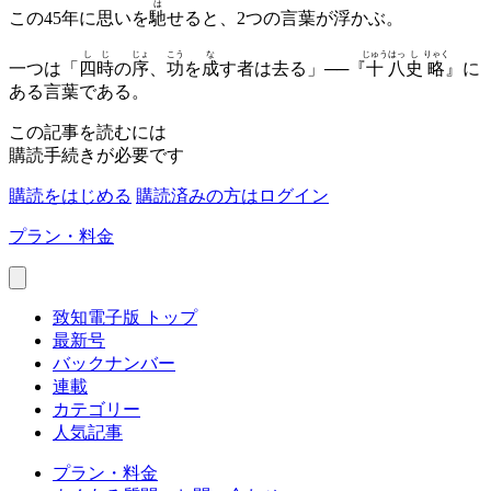
は
この45年に思いを
馳
せると、2つの言葉が浮かぶ。
し
じ
じょ
こう
な
じゅう
はっ
し
りゃく
一つは「
四
時
の
序
、
功
を
成
す者は去る」──『
十
八
史
略
』に
ある言葉である。
この記事を読むには
購読手続きが必要です
購読をはじめる
購読済みの方はログイン
プラン・料金
致知電子版 トップ
最新号
バックナンバー
連載
カテゴリー
人気記事
プラン・料金