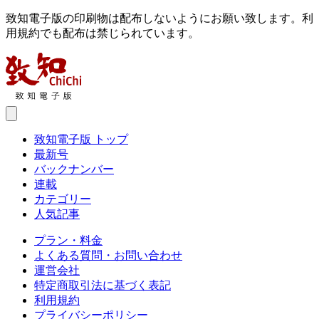
致知電子版の印刷物は配布しないようにお願い致します。利
用規約でも配布は禁じられています。
致知電子版 トップ
最新号
バックナンバー
連載
カテゴリー
人気記事
プラン・料金
よくある質問・お問い合わせ
運営会社
特定商取引法に基づく表記
利用規約
プライバシーポリシー