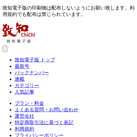
致知電子版の印刷物は配布しないようにお願い致します。利
用規約でも配布は禁じられています。
致知電子版 トップ
最新号
バックナンバー
連載
カテゴリー
人気記事
プラン・料金
よくある質問・お問い合わせ
運営会社
特定商取引法に基づく表記
利用規約
プライバシーポリシー