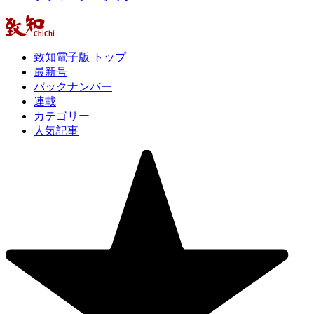
致知電子版 トップ
最新号
バックナンバー
連載
カテゴリー
人気記事