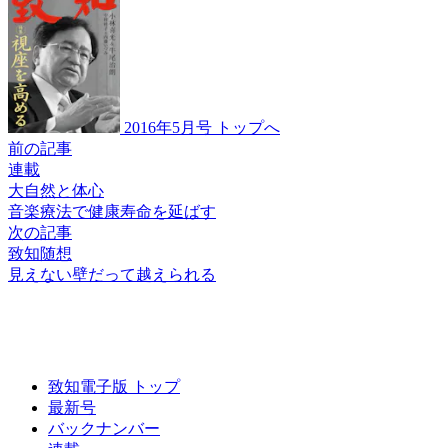
2016年5月号 トップへ
前の記事
連載
大自然と体心
音楽療法で
健康寿命を延ばす
次の記事
致知随想
見えない壁だって
越えられる
致知電子版 トップ
最新号
バックナンバー