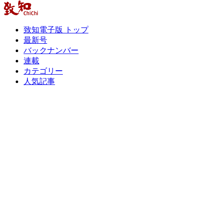
致知電子版 トップ
最新号
バックナンバー
連載
カテゴリー
人気記事