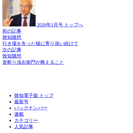
2026年1月号 トップへ
前の記事
致知随想
行き場を失った猫に
寄り添い続けて
次の記事
致知随想
首斬り浅右衛門が
教えること
致知電子版 トップ
最新号
バックナンバー
連載
カテゴリー
人気記事