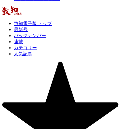
致知電子版 トップ
最新号
バックナンバー
連載
カテゴリー
人気記事