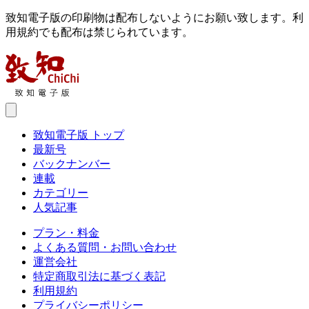
致知電子版の印刷物は配布しないようにお願い致します。利
用規約でも配布は禁じられています。
致知電子版 トップ
最新号
バックナンバー
連載
カテゴリー
人気記事
プラン・料金
よくある質問・お問い合わせ
運営会社
特定商取引法に基づく表記
利用規約
プライバシーポリシー