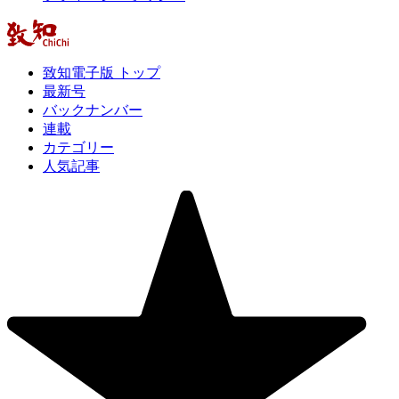
致知電子版 トップ
最新号
バックナンバー
連載
カテゴリー
人気記事