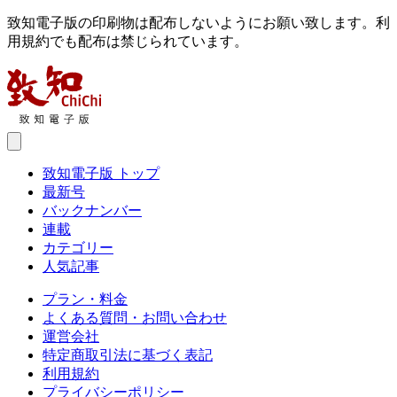
致知電子版の印刷物は配布しないようにお願い致します。利
用規約でも配布は禁じられています。
致知電子版 トップ
最新号
バックナンバー
連載
カテゴリー
人気記事
プラン・料金
よくある質問・お問い合わせ
運営会社
特定商取引法に基づく表記
利用規約
プライバシーポリシー