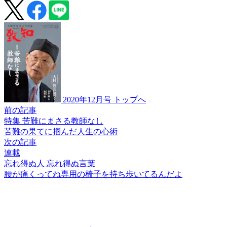
2020年12月号 トップへ
前の記事
特集 苦難にまさる教師なし
苦難の果てに掴んだ
人生の心術
次の記事
連載
忘れ得ぬ人 忘れ得ぬ言葉
腰が痛くってね
専用の椅子を
持ち歩いてるんだよ