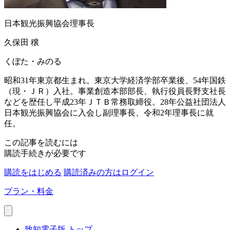
日本観光振興協会理事長
久保田 穣
くぼた・みのる
昭和31年東京都生まれ。東京大学経済学部卒業後、54年国鉄
（現・ＪＲ）入社。事業創造本部部長、執行役員長野支社長
などを歴任し平成23年ＪＴＢ常務取締役。28年公益社団法人
日本観光振興協会に入会し副理事長、令和2年理事長に就
任。
この記事を読むには
購読手続きが必要です
購読をはじめる
購読済みの方はログイン
プラン・料金
致知電子版 トップ