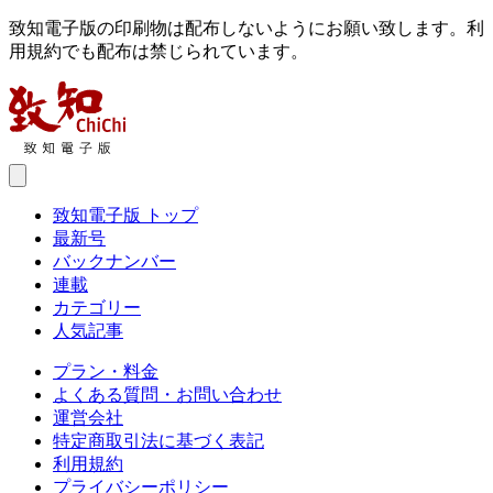
致知電子版の印刷物は配布しないようにお願い致します。利
用規約でも配布は禁じられています。
致知電子版 トップ
最新号
バックナンバー
連載
カテゴリー
人気記事
プラン・料金
よくある質問・お問い合わせ
運営会社
特定商取引法に基づく表記
利用規約
プライバシーポリシー