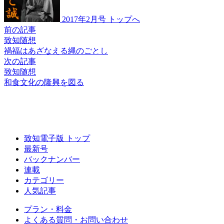
2017年2月号 トップへ
前の記事
致知随想
禍福はあざなえる
縄のごとし
次の記事
致知随想
和食文化の隆興を図る
致知電子版 トップ
最新号
バックナンバー
連載
カテゴリー
人気記事
プラン・料金
よくある質問・お問い合わせ