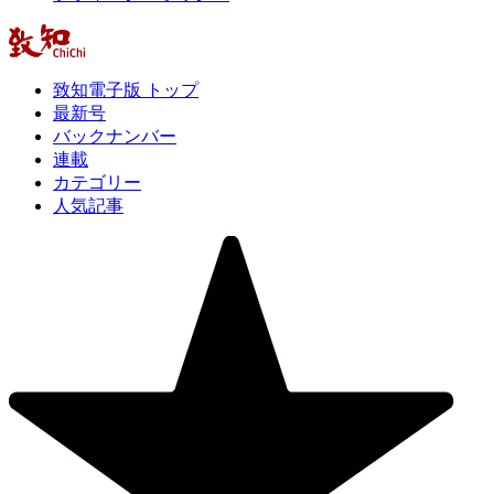
致知電子版 トップ
最新号
バックナンバー
連載
カテゴリー
人気記事