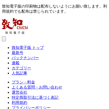
致知電子版の印刷物は配布しないようにお願い致します。利
用規約でも配布は禁じられています。
致知電子版 トップ
最新号
バックナンバー
連載
カテゴリー
人気記事
プラン・料金
よくある質問・お問い合わせ
運営会社
特定商取引法に基づく表記
利用規約
プライバシーポリシー