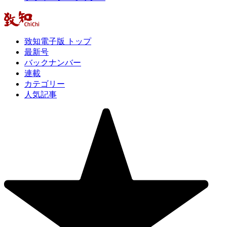
致知電子版 トップ
最新号
バックナンバー
連載
カテゴリー
人気記事