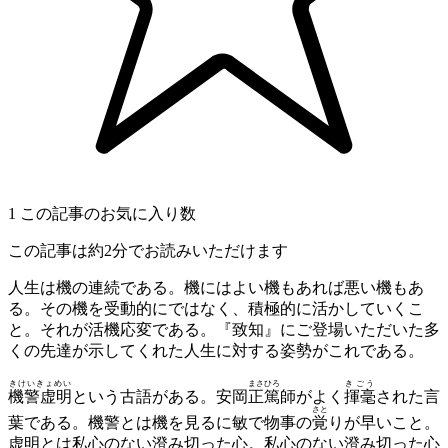
1
この記事のお気に入り数
この記事は約2分でお読みいただけます
人生は機の連続である。機にはよい機もあれば悪い機もあ
る。その機を受動的にではなく、積極的に活かしていくこ
と。それが活機応変である。『致知』にご登場いただいた多
くの先達が示してくれた人生に対する姿勢がこれである。
きけいきょめい
まさひろ
きごう
機警虚明
という古語がある。安岡
正篤
師がよく
揮毫
された言
さと
葉である。機警とは機を見るに敏で物事の
覚
りが早いこと。
虚明とは私心のない澄み切った心。私心のない澄み切った心