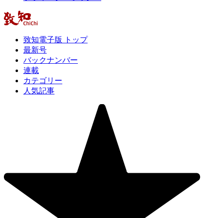
致知電子版 トップ
最新号
バックナンバー
連載
カテゴリー
人気記事