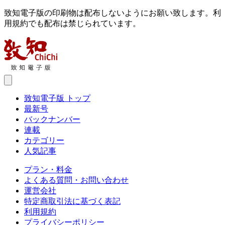
致知電子版の印刷物は配布しないようにお願い致します。利
用規約でも配布は禁じられています。
致知電子版 トップ
最新号
バックナンバー
連載
カテゴリー
人気記事
プラン・料金
よくある質問・お問い合わせ
運営会社
特定商取引法に基づく表記
利用規約
プライバシーポリシー