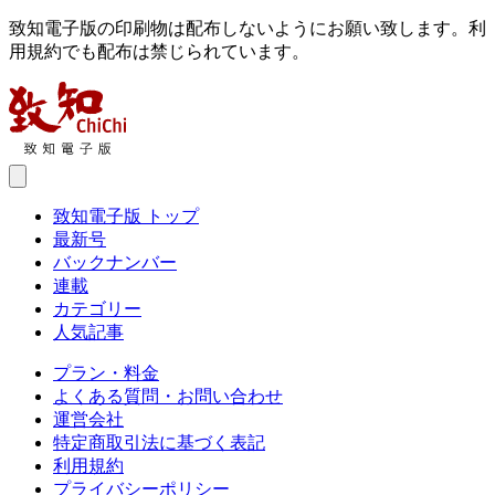
致知電子版の印刷物は配布しないようにお願い致します。利
用規約でも配布は禁じられています。
致知電子版 トップ
最新号
バックナンバー
連載
カテゴリー
人気記事
プラン・料金
よくある質問・お問い合わせ
運営会社
特定商取引法に基づく表記
利用規約
プライバシーポリシー