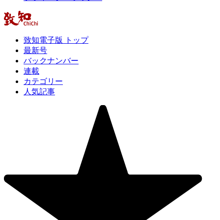
致知電子版 トップ
最新号
バックナンバー
連載
カテゴリー
人気記事