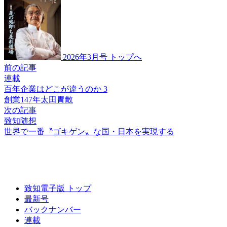
2026年3月号 トップへ
前の記事
連載
百年企業はどこが違うのか 3
創業147年
太田胃散
次の記事
致知随想
世界で一番
〝ゴキゲン〟な国
・日本を実現する
致知電子版 トップ
最新号
バックナンバー
連載