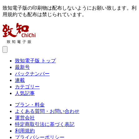
致知電子版の印刷物は配布しないようにお願い致します。利
用規約でも配布は禁じられています。
致知電子版 トップ
最新号
バックナンバー
連載
カテゴリー
人気記事
プラン・料金
よくある質問・お問い合わせ
運営会社
特定商取引法に基づく表記
利用規約
プライバシーポリシー