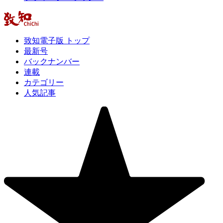
致知電子版 トップ
最新号
バックナンバー
連載
カテゴリー
人気記事