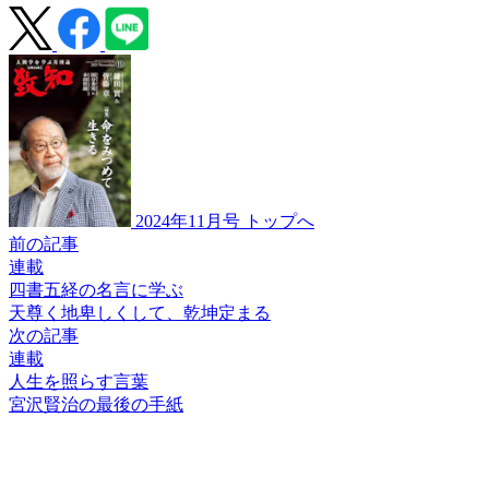
2024年11月号 トップへ
前の記事
連載
四書五経の名言に学ぶ
天尊く
地卑しくして、
乾坤定まる
次の記事
連載
人生を照らす言葉
宮沢賢治の最後の手紙