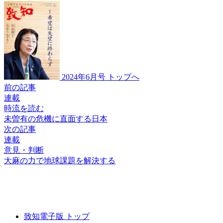
2024年6月号 トップへ
前の記事
連載
時流を読む
未曽有の危機に
直面する日本
次の記事
連載
意見・判断
大麻の力で
地球課題を解決する
致知電子版 トップ