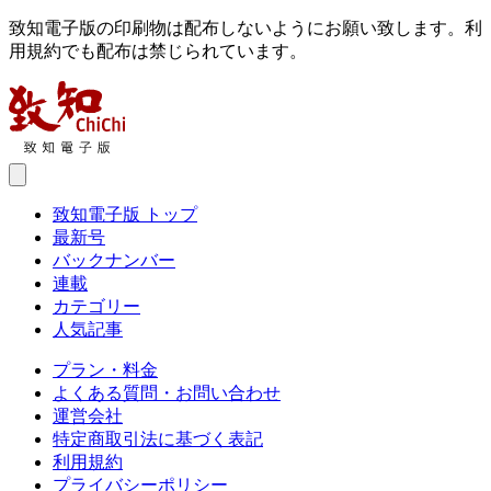
致知電子版の印刷物は配布しないようにお願い致します。利
用規約でも配布は禁じられています。
致知電子版 トップ
最新号
バックナンバー
連載
カテゴリー
人気記事
プラン・料金
よくある質問・お問い合わせ
運営会社
特定商取引法に基づく表記
利用規約
プライバシーポリシー