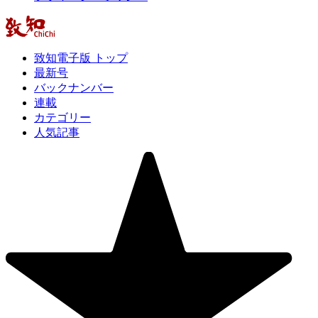
致知電子版 トップ
最新号
バックナンバー
連載
カテゴリー
人気記事