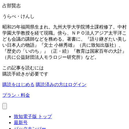
占部賢志
うらべ・けんし
昭和25年福岡県生まれ。九州大学大学院博士課程修了。中村
学園大学教授を経て現職。傍ら、ＮＰＯ法人アジア太平洋こ
ども会議の講師などを務める。著書に、『語り継ぎたい美し
い日本人の物語』『文士 小林秀雄』（共に致知出版社）、
『歴史の「いのち」』（正・続）『教育は国家百年の大計』
（共に公益財団法人モラロジー研究所）など。
この記事を読むには
購読手続きが必要です
購読をはじめる
購読済みの方はログイン
プラン・料金
致知電子版 トップ
最新号
バックナンバー