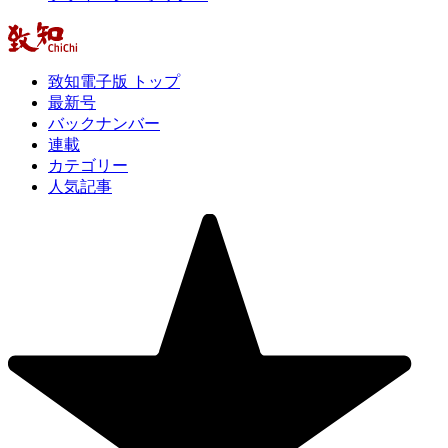
致知電子版 トップ
最新号
バックナンバー
連載
カテゴリー
人気記事