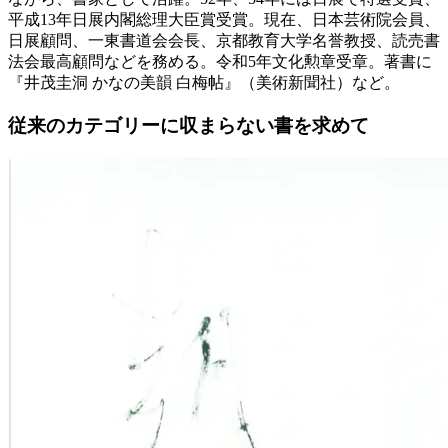
平成13年日展内閣総理大臣賞受賞。現在、日本芸術院会員、
日展顧問、一東書道会会長、京都教育大学名誉教授、読売書
法会最高顧問などを務める。令和5年文化勲章受章。著書に
『井茂圭洞 かなの美韻 白梅帖』（美術新聞社）など。
従来のカテゴリーに
収まらない書を求めて