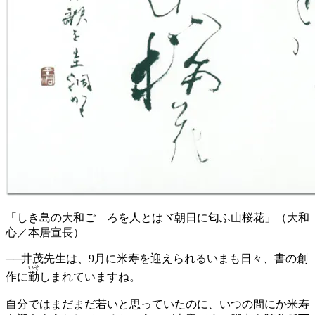
「しき島の大和ごゝろを人とはヾ朝日に匂ふ山桜花」（大和
心／本居宣長）
──
井茂先生は、9月に米寿を迎えられるいまも日々、書の創
いそ
作に
勤
しまれていますね。
自分ではまだまだ若いと思っていたのに、いつの間にか米寿