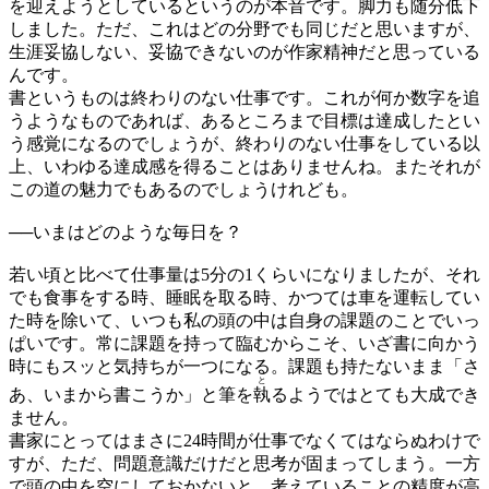
を迎えようとしているというのが本音です。脚力も随分低下
しました。ただ、これはどの分野でも同じだと思いますが、
生涯妥協しない、妥協できないのが作家精神だと思っている
んです。
書というものは終わりのない仕事です。これが何か数字を追
うようなものであれば、あるところまで目標は達成したとい
う感覚になるのでしょうが、終わりのない仕事をしている以
上、いわゆる達成感を得ることはありませんね。またそれが
この道の魅力でもあるのでしょうけれども。
──
いまはどのような毎日を？
若い頃と比べて仕事量は5分の1くらいになりましたが、それ
でも食事をする時、睡眠を取る時、かつては車を運転してい
た時を除いて、いつも私の頭の中は自身の課題のことでいっ
ぱいです。常に課題を持って臨むからこそ、いざ書に向かう
時にもスッと気持ちが一つになる。課題も持たないまま「さ
と
あ、いまから書こうか」と筆を
執
るようではとても大成でき
ません。
書家にとってはまさに24時間が仕事でなくてはならぬわけで
すが、ただ、問題意識だけだと思考が固まってしまう。一方
で頭の中を空にしておかないと、考えていることの精度が高