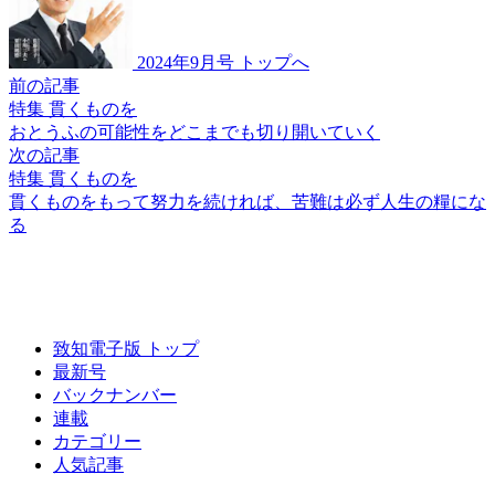
2024年9月号 トップへ
前の記事
特集 貫くものを
おとうふの可能性を
どこまでも切り開いていく
次の記事
特集 貫くものを
貫くものをもって努力を
続ければ、苦難は必ず
人生の糧にな
る
致知電子版 トップ
最新号
バックナンバー
連載
カテゴリー
人気記事