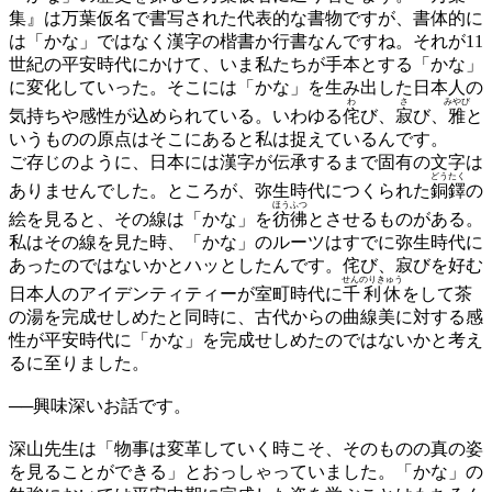
集』は万葉仮名で書写された代表的な書物ですが、書体的に
は「かな」ではなく漢字の楷書か行書なんですね。それが11
世紀の平安時代にかけて、いま私たちが手本とする「かな」
に変化していった。そこには「かな」を生み出した日本人の
わ
さ
みやび
気持ちや感性が込められている。いわゆる
侘
び、
寂
び、
雅
と
いうものの原点はそこにあると私は捉えているんです。
ご存じのように、日本には漢字が伝承するまで固有の文字は
どう
たく
ありませんでした。ところが、弥生時代につくられた
銅
鐸
の
ほう
ふつ
絵を見ると、その線は「かな」を
彷
彿
とさせるものがある。
私はその線を見た時、「かな」のルーツはすでに弥生時代に
あったのではないかとハッとしたんです。侘び、寂びを好む
せんのりきゅう
日本人のアイデンティティーが室町時代に
千利休
をして茶
の湯を完成せしめたと同時に、古代からの曲線美に対する感
性が平安時代に「かな」を完成せしめたのではないかと考え
るに至りました。
──
興味深いお話です。
深山先生は「物事は変革していく時こそ、そのものの真の姿
を見ることができる」とおっしゃっていました。「かな」の