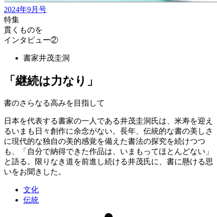
2024年9月号
特集
貫くものを
インタビュー②
書家
井茂圭洞
「継続は力なり」
書のさらなる高みを目指して
日本を代表する書家の一人である井茂圭洞氏は、米寿を迎え
るいまも日々創作に余念がない。長年、伝統的な書の美しさ
に現代的な独自の美的感覚を備えた書法の探究を続けつつ
も、「自分で納得できた作品は、いまもってほとんどない」
と語る。限りなき道を前進し続ける井茂氏に、書に懸ける思
いをお聞きした。
文化
伝統