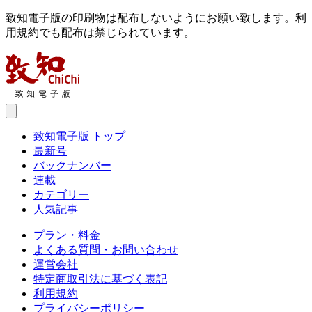
致知電子版の印刷物は配布しないようにお願い致します。利
用規約でも配布は禁じられています。
致知電子版 トップ
最新号
バックナンバー
連載
カテゴリー
人気記事
プラン・料金
よくある質問・お問い合わせ
運営会社
特定商取引法に基づく表記
利用規約
プライバシーポリシー