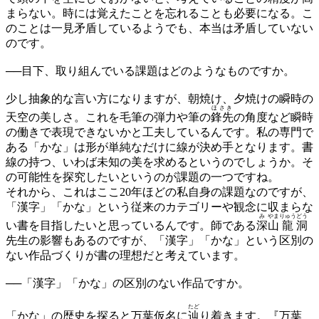
まらない。時には覚えたことを忘れることも必要になる。こ
のことは一見矛盾しているようでも、本当は矛盾していない
のです。
──
目下、取り組んでいる課題はどのようなものですか。
少し抽象的な言い方になりますが、朝焼け、夕焼けの瞬時の
ほさき
天空の美しさ。これを毛筆の弾力や筆の
鋒先
の角度など瞬時
の働きで表現できないかと工夫しているんです。私の専門で
ある「かな」は形が単純なだけに線が決め手となります。書
線の持つ、いわば未知の美を求めるというのでしょうか。そ
の可能性を探究したいというのが課題の一つですね。
それから、これはここ20年ほどの私自身の課題なのですが、
「漢字」「かな」という従来のカテゴリーや観念に収まらな
み
やま
りゅう
どう
い書を目指したいと思っているんです。師である
深
山
龍
洞
先生の影響もあるのですが、「漢字」「かな」という区別の
ない作品づくりが書の理想だと考えています。
──
「漢字」「かな」の区別のない作品ですか。
たど
「かな」の歴史を探ると万葉仮名に
辿
り着きます。『万葉