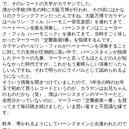
で、そのレコードの大半がカラヤンでした。
僕が小学校3年生の時に大阪万博が行われ、その頃にはかな
りのクラシックファンだったんですね。大阪万博でカラヤン
はベルリン・フィル（ハーモニー管弦楽団）を連れてきて、
ベートーベン全曲を演奏し、バーンスタインはニューヨー
ク・フィル（ハーモニック）を連れてきて、当時すごく珍し
かったマーラーの『交響曲第9番』を指揮するんです。
カラヤンのベルリン・フィルがベートーベンを演奏すること
に対しての支持が圧倒的に高い中で、バーンスタインが指揮
したマーラーの九番、マーラーと言ってもほとんどの人が知
らなかった時代ですが、これがもう素晴らしい演奏だったら
しいんですね。それで明らかにライバルとして認められるよ
うになったと。
そういう情報を聞きつけていましたので、5年生の時のお年
玉で初めて買うレコードというのが、カラヤンはお兄ちゃん
のものだから（笑）、僕はバーンスタインのマーラーだと。
全然分かっていないのに、マーラーの『交響曲第一番』を買
ってきて毎日聴き続けました。いま思い返すと不思議な縁で
す。
鈴木
導かれるようにしてバーンスタインと出逢われたので