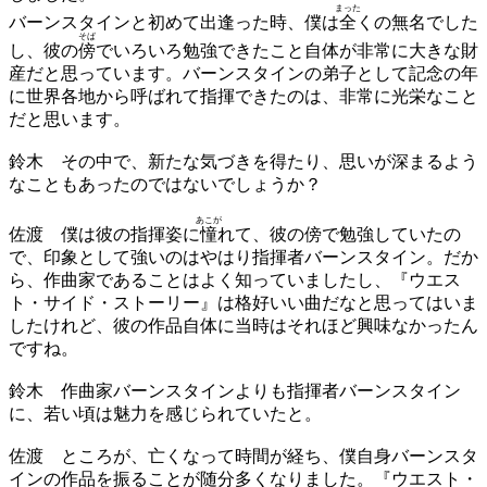
まった
バーンスタインと初めて出逢った時、僕は
全
くの無名でした
そば
し、彼の
傍
でいろいろ勉強できたこと自体が非常に大きな財
産だと思っています。バーンスタインの弟子として記念の年
に世界各地から呼ばれて指揮できたのは、非常に光栄なこと
だと思います。
鈴木
その中で、新たな気づきを得たり、思いが深まるよう
なこともあったのではないでしょうか？
あこが
佐渡
僕は彼の指揮姿に
憧
れて、彼の傍で勉強していたの
で、印象として強いのはやはり指揮者バーンスタイン。だか
ら、作曲家であることはよく知っていましたし、『ウエス
ト・サイド・ストーリー』は格好いい曲だなと思ってはいま
したけれど、彼の作品自体に当時はそれほど興味なかったん
ですね。
鈴木
作曲家バーンスタインよりも指揮者バーンスタイン
に、若い頃は魅力を感じられていたと。
佐渡
ところが、亡くなって時間が経ち、僕自身バーンスタ
インの作品を振ることが随分多くなりました。『ウエスト・