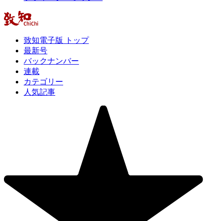
致知電子版 トップ
最新号
バックナンバー
連載
カテゴリー
人気記事