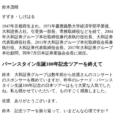
鈴木茂晴
すずき・しげはる
1947年京都府生まれ。1971年慶應義塾大学経済学部卒業後、
大和證券入社。引受第一部長、専務取締役などを経て、2004
年大和証券グループ本社取締役兼代表執行役社長、大和証券
代表取締役社長。2011年大和証券グループ本社取締役会長兼
執行役、大和証券代表取締役会長。2017年大和証券グループ
本社顧問。同年7月日本証券業協会会長に就任。
バーンスタイン生誕100年
記念ツアーを終えて
鈴木
大和証券グループは数年前から佐渡さんのコンサート
のスポンサーを務めていますが、昨年のレナード・バーンス
タイン生誕100年記念の日本ツアーはもう大変な人気でした
ね。私も聴かせていただいて、ものすごく感激しました。
佐渡
ありがとうございます。
鈴木
記念ツアーを振り返って、いまどんな心境ですか？