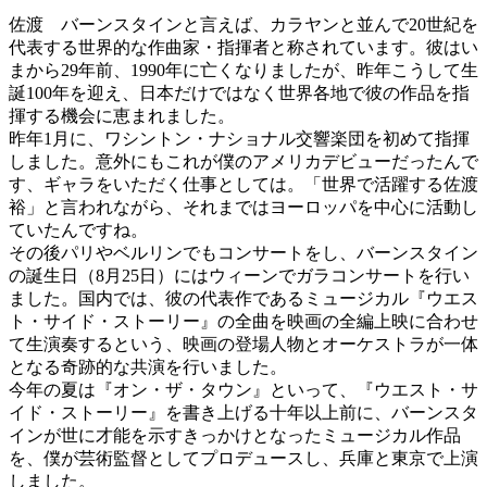
佐渡
バーンスタインと言えば、カラヤンと並んで20世紀を
代表する世界的な作曲家・指揮者と称されています。彼はい
まから29年前、1990年に亡くなりましたが、昨年こうして生
誕100年を迎え、日本だけではなく世界各地で彼の作品を指
揮する機会に恵まれました。
昨年1月に、ワシントン・ナショナル交響楽団を初めて指揮
しました。意外にもこれが僕のアメリカデビューだったんで
す、ギャラをいただく仕事としては。「世界で活躍する佐渡
裕」と言われながら、それまではヨーロッパを中心に活動し
ていたんですね。
その後パリやベルリンでもコンサートをし、バーンスタイン
の誕生日（8月25日）にはウィーンでガラコンサートを行い
ました。国内では、彼の代表作であるミュージカル『ウエス
ト・サイド・ストーリー』の全曲を映画の全編上映に合わせ
て生演奏するという、映画の登場人物とオーケストラが一体
となる奇跡的な共演を行いました。
今年の夏は『オン・ザ・タウン』といって、『ウエスト・サ
イド・ストーリー』を書き上げる十年以上前に、バーンスタ
インが世に才能を示すきっかけとなったミュージカル作品
を、僕が芸術監督としてプロデュースし、兵庫と東京で上演
しました。