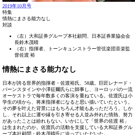
2019年10月号
特集
情熱にまさる能力なし
対談
（左）大和証券グループ本社顧問、日本証券業協会会
長
鈴木茂晴
（右）指揮者、トーンキュンストラー管弦楽団音楽監
督
佐渡 裕
情熱にまさる能力なし
日本が誇る世界的指揮者・佐渡裕氏、58歳。巨匠レナード・
バーンスタインや小澤征爾氏らに師事し、ヨーロッパの一流
オーケストラで毎年数多くの客演を重ねている。佐渡氏は小
学生の頃から、将来指揮者になると思い描いていたという。
その夢を叶えた背景にはもちろん才能もあっただろう。しか
し、それ以上に運や縁を引き寄せる人並み外れた情熱、努力
があったことは紛れもない。いかにして「世界の佐渡 裕」
は生まれたのか。佐渡氏の活動を支援している大和証券グル
ープ本社顧問・鈴木茂晴氏に迫っていただいた。