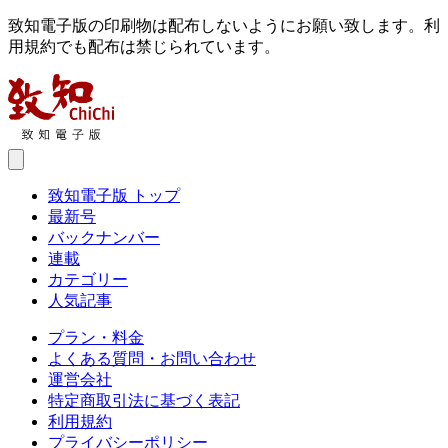
致知電子版の印刷物は配布しないようにお願い致します。利
用規約でも配布は禁じられています。
致知電子版 トップ
最新号
バックナンバー
連載
カテゴリー
人気記事
プラン・料金
よくある質問・お問い合わせ
運営会社
特定商取引法に基づく表記
利用規約
プライバシーポリシー