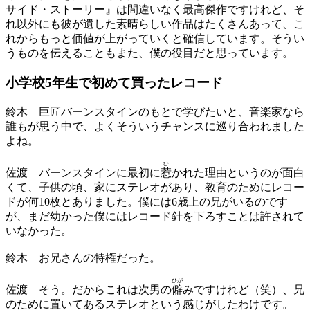
サイド・ストーリー』は間違いなく最高傑作ですけれど、そ
れ以外にも彼が遺した素晴らしい作品はたくさんあって、こ
れからもっと価値が上がっていくと確信しています。そうい
うものを伝えることもまた、僕の役目だと思っています。
小学校5年生で
初めて買ったレコード
鈴木
巨匠バーンスタインのもとで学びたいと、音楽家なら
誰もが思う中で、よくそういうチャンスに巡り合われました
よね。
ひ
佐渡
バーンスタインに最初に
惹
かれた理由というのが面白
くて、子供の頃、家にステレオがあり、教育のためにレコー
ドが何10枚とありました。僕には6歳上の兄がいるのです
が、まだ幼かった僕にはレコード針を下ろすことは許されて
いなかった。
鈴木
お兄さんの特権だった。
ひが
佐渡
そう。だからこれは次男の
僻
みですけれど（笑）、兄
のために置いてあるステレオという感じがしたわけです。