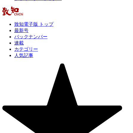
致知電子版 トップ
最新号
バックナンバー
連載
カテゴリー
人気記事