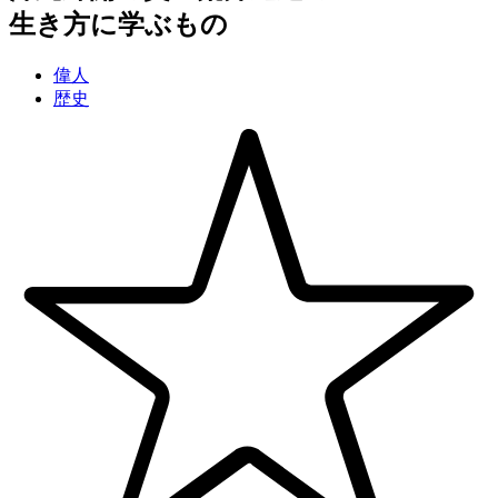
生き方に学ぶもの
偉人
歴史