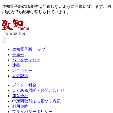
致知電子版の印刷物は配布しないようにお願い致します。利
用規約でも配布は禁じられています。
致知電子版 トップ
最新号
バックナンバー
連載
カテゴリー
人気記事
プラン・料金
よくある質問・お問い合わせ
運営会社
特定商取引法に基づく表記
利用規約
プライバシーポリシー