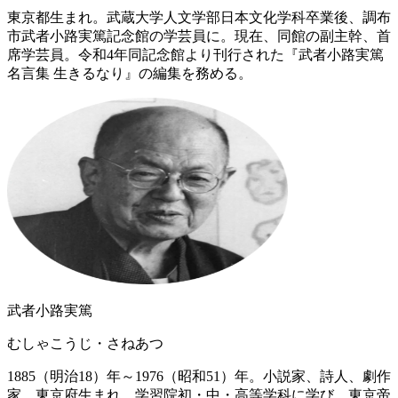
東京都生まれ。武蔵大学人文学部日本文化学科卒業後、調布
市武者小路実篤記念館の学芸員に。現在、同館の副主幹、首
席学芸員。令和4年同記念館より刊行された『武者小路実篤
名言集 生きるなり』の編集を務める。
武者小路実篤
むしゃこうじ・さねあつ
1885（明治18）年～1976（昭和51）年。小説家、詩人、劇作
家。東京府生まれ。学習院初・中・高等学科に学び、東京帝