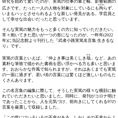
研究を始めて驚いたのが、実篤の仕事の量と幅、影響範囲の
かかわ
広さです。たった一人の人物を対象にしているにも
拘
らず、
いまもハッとさせられるような新しい発見がある。学芸員と
して幸せな出会いだったと思っています。
そんな実篤の魅力をもっと多くの方に知っていただきたい。
常々抱いてきた思いが一つの形になったのが、一昨年(2022
年)に当記念館より刊行した『武者小路実篤名言集 生きるな
り』です。
かな
実篤の言葉といえば、「仲よき事は美くしき
哉
」など、あの
素朴な筆致で描かれた書画を思い浮かべる方も多いと思いま
す。おおらかな作風で知られますが、それはあくまでも実篤
の一面に過ぎず、若い頃の言葉には驚くほど激しいものもた
くさんあります。
この名言集の編集に際して、そうした実篤の様々な横顔に触
れていただきたいと思いました。同時に、発刊がコロナ明け
であったことから、人を元気づけ、前向きにしてくれる97の
言葉を厳選して収録しました。
「この世にはいろいろの不幸がある、しかしその不幸からよ