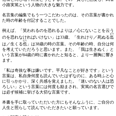
小路実篤という人物の大きな魅力です。
名言集の編集でもう一つこだわったのは、その言葉が書かれ
た時の年齢を付記することでした。
例えば、「笑われるのを恐れるよりは／心にないことを云う
まで
のを恐れなければいけない」は33歳、「生れけり／死ぬる
迄
なり
は／生くる
也
」は38歳の時の言葉。その年齢の時、自分は何
を考えていただろうと思います。また、「我は生きぬく」と
いう言葉が84歳の時に書かれたと知ると、より一層胸に響き
ます。
「私は奇抜な事は嫌いです。平凡なことが好きです」という
言葉は、私自身何度も読んでいたはずなのに、ある時ふと心
に引っかかり、深く共感を覚えました。「迷いのない人は恐
ろしい」という言葉には何度も励まされ、実篤の名言選びで
は必ず候補に挙げる大切な言葉です。
本書を手に取っていただいた方にもそんなふうに、ご自分の
人生と照らして読んでいただきたいと願っています。