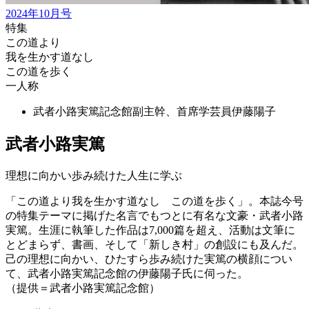
2024年10月号
特集
この道より
我を生かす道なし
この道を歩く
一人称
武者小路実篤記念館副主幹、首席学芸員
伊藤陽子
武者小路実篤
理想に向かい歩み続けた人生に学ぶ
「この道より我を生かす道なし この道を歩く」。本誌今号
の特集テーマに掲げた名言でもつとに有名な文豪・武者小路
実篤。生涯に執筆した作品は7,000篇を超え、活動は文筆に
とどまらず、書画、そして「新しき村」の創設にも及んだ。
己の理想に向かい、ひたすら歩み続けた実篤の横顔につい
て、武者小路実篤記念館の伊藤陽子氏に伺った。
（提供＝武者小路実篤記念館）