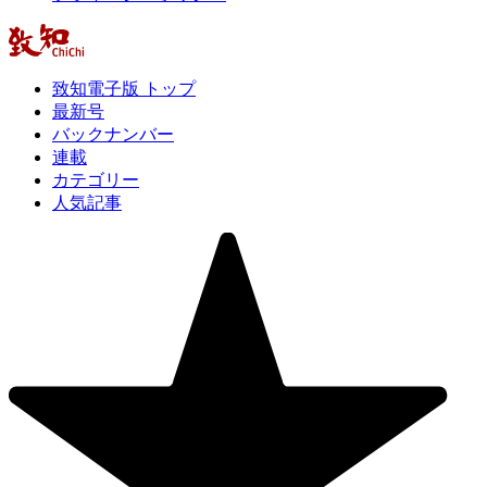
致知電子版 トップ
最新号
バックナンバー
連載
カテゴリー
人気記事