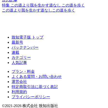
次の記事
特集 この道より我を生かす道なし この道を歩く
この道より
我を生かす道なし
この道を歩く
致知電子版 トップ
最新号
バックナンバー
連載
カテゴリー
人気記事
プラン・料金
よくある質問・お問い合わせ
運営会社
特定商取引法に基づく表記
利用規約
プライバシーポリシー
©2021-2026 株式会社 致知出版社