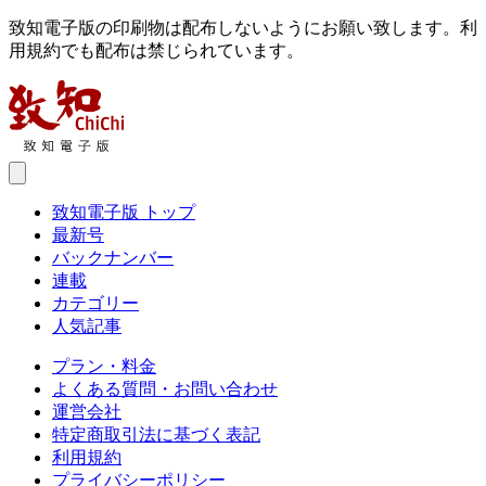
致知電子版の印刷物は配布しないようにお願い致します。利
用規約でも配布は禁じられています。
致知電子版 トップ
最新号
バックナンバー
連載
カテゴリー
人気記事
プラン・料金
よくある質問・お問い合わせ
運営会社
特定商取引法に基づく表記
利用規約
プライバシーポリシー