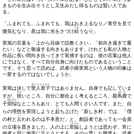
きものを生み出そうとし又生みだし得るものは賢い人であ
る」
「ふまれても、ふまれても、我はおき上るなり／青空を見て
たま
微笑むなり、星は我に光をさづけ
給
うなり」
実篤の言葉を「上から目線で説教くさい」「前向き過ぎて重
たい」などと敬遠する向きもあります。けれども私が人物と
作品に長い間向き合ってきて実感するのは、彼の言葉は他人
にではなく、すべて自分自身に向けたものであるということ
です。そう思って読めば、武者小路実篤という人物の印象は
一変するのではないでしょうか。
せいじんくんし
実篤は決して
聖人君子
ではありません。自身でも記していま
ずる
ばか
すが、
狡
いところ、自分に都合よく考えるところ、親
馬鹿
で
ぼんのう
子
煩悩
なところもあり、とても人間くさい人です。また、自
た
らの理想を実現しようと
起
ち上げた「新しき村」では、「僕
い
の村と
云
われるのは不本意だ」と、創設者であっても一会員
くんりん
の立場を貫きました。人の上に
君臨
しようとは思わず、常に
他者と同じ地平に立とうとする。その一貫した態度も、武者