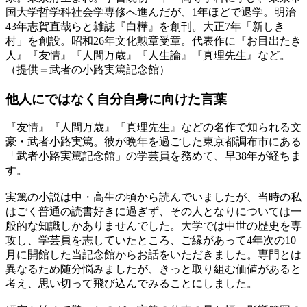
国大学哲学科社会学専修へ進んだが、1年ほどで退学。明治
43年志賀直哉らと雑誌『白樺』を創刊。大正7年「新しき
村」を創設。昭和26年文化勲章受章。代表作に『お目出たき
人』『友情』『人間万歳』『人生論』『真理先生』など。
（提供＝武者の小路実篤記念館）
他人にではなく
自分自身に向けた言葉
『友情』『人間万歳』『真理先生』などの名作で知られる文
豪・武者小路実篤。彼が晩年を過ごした東京都調布市にある
「武者小路実篤記念館」の学芸員を務めて、早38年が経ちま
す。
実篤の小説は中・高生の頃から読んでいましたが、当時の私
はごく普通の読書好きに過ぎず、その人となりについては一
般的な知識しかありませんでした。大学では中世の歴史を専
攻し、学芸員を志していたところ、ご縁があって4年次の10
月に開館した当記念館からお話をいただきました。専門とは
異なるため随分悩みましたが、きっと取り組む価値があると
考え、思い切って飛び込んでみることにしました。