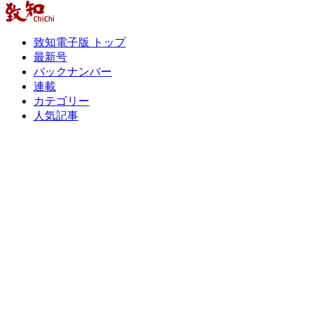
致知電子版 トップ
最新号
バックナンバー
連載
カテゴリー
人気記事