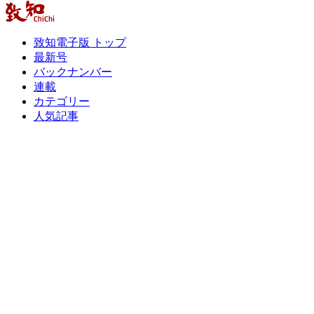
致知電子版 トップ
最新号
バックナンバー
連載
カテゴリー
人気記事