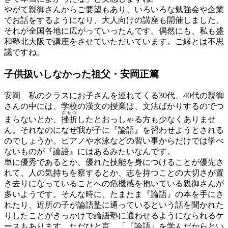
やがて親御さんからご要望もあり、いろいろな勉強会や企業
でお話をするようになり、大人向けの講座も開催しました。
それが全国各地に広がっていったんです。偶然にも、私も盛
和塾北大阪で講座をさせていただいています。ご縁とは不思
議ですね。
子供扱いしなかった祖父・安岡正篤
安岡
私のクラスにお子さんを連れてくる30代、40代の親御
さんの中には、学校の漢文の授業は、文法ばかりするのでつ
ざせつ
まらないとか、
挫折
したとおっしゃる方も少なくありませ
ん。それなのになぜ我が子に『論語』を習わせようとされる
のでしょうか。ピアノや水泳などの習い事からだけでは学べ
ないものが『論語』にはあるみたいなんです。
単に優秀であるとか、優れた技能を身につけることが優先さ
れて、人の気持ちを察するとか、志を持つことの大切さが置
き去りになっていることへの危機感を抱いている親御さんが
多いようです。そんな時に、たまたま『論語』の本を手にさ
れたり、近所の子が論語塾に通っているという話を聞かれた
りしたことがきっかけで論語塾に通わせるようになられるケ
ースもあります。ただひと言、「『論語』を学んだからとい