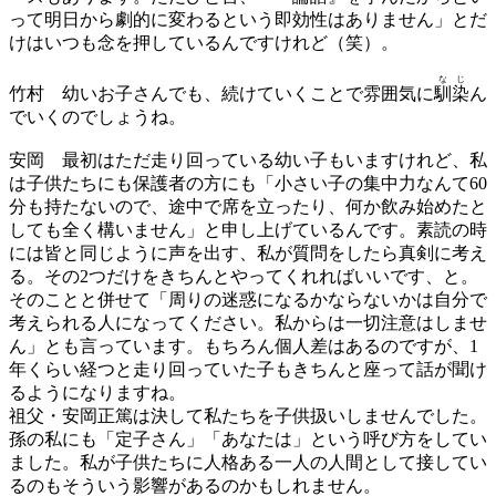
って明日から劇的に変わるという即効性はありません」とだ
けはいつも念を押しているんですけれど（笑）。
なじ
竹村
幼いお子さんでも、続けていくことで雰囲気に
馴染
ん
でいくのでしょうね。
安岡
最初はただ走り回っている幼い子もいますけれど、私
は子供たちにも保護者の方にも「小さい子の集中力なんて60
分も持たないので、途中で席を立ったり、何か飲み始めたと
しても全く構いません」と申し上げているんです。素読の時
には皆と同じように声を出す、私が質問をしたら真剣に考え
る。その2つだけをきちんとやってくれればいいです、と。
そのことと併せて「周りの迷惑になるかならないかは自分で
考えられる人になってください。私からは一切注意はしませ
ん」とも言っています。もちろん個人差はあるのですが、1
年くらい経つと走り回っていた子もきちんと座って話が聞け
るようになりますね。
祖父・安岡正篤は決して私たちを子供扱いしませんでした。
孫の私にも「定子さん」「あなたは」という呼び方をしてい
ました。私が子供たちに人格ある一人の人間として接してい
るのもそういう影響があるのかもしれません。