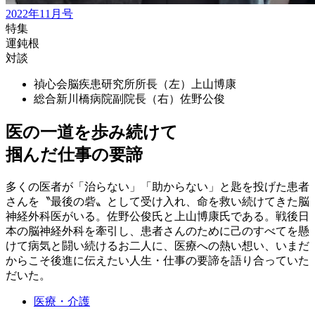
2022年11月号
特集
運鈍根
対談
禎心会脳疾患研究所所長（左）
上山博康
総合新川橋病院副院長（右）
佐野公俊
医の一道を歩み続けて
掴んだ仕事の要諦
多くの医者が「治らない」「助からない」と匙を投げた患者
さんを〝最後の砦〟として受け入れ、命を救い続けてきた脳
神経外科医がいる。佐野公俊氏と上山博康氏である。戦後日
本の脳神経外科を牽引し、患者さんのために己のすべてを懸
けて病気と闘い続けるお二人に、医療への熱い想い、いまだ
からこそ後進に伝えたい人生・仕事の要諦を語り合っていた
だいた。
医療・介護