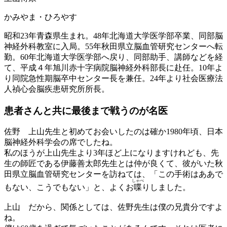
かみやま・ひろやす
昭和23年青森県生まれ。48年北海道大学医学部卒業、同部脳
神経外科教室に入局。55年秋田県立脳血管研究センターへ転
勤。60年北海道大学医学部へ戻り、同部助手、講師などを経
て、平成４年旭川赤十字病院脳神経外科部長に赴任。10年よ
り同院急性期脳卒中センター長を兼任。24年より社会医療法
人禎心会脳疾患研究所所長。
患者さんと共に
最後まで戦うのが名医
佐野
上山先生と初めてお会いしたのは確か1980年頃、日本
脳神経外科学会の席でしたね。
私のほうが上山先生より3年ほど上になりますけれども、先
生の師匠である伊藤善太郎先生とは仲が良くて、彼がいた秋
田県立脳血管研究センターを訪ねては、「この手術はああで
しゃべ
もない、こうでもない」と、よくお
喋
りしました。
上山
だから、関係としては、佐野先生は僕の兄貴分ですよ
ね。