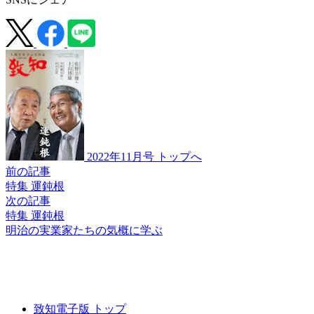
2022年11月号 トップへ
前の記事
特集 運鈍根
次の記事
特集 運鈍根
明治の実業家たちの
気概に学ぶ
致知電子版 トップ