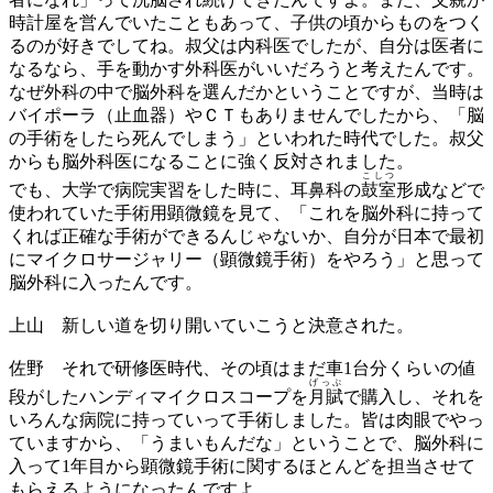
時計屋を営んでいたこともあって、子供の頃からものをつく
るのが好きでしてね。叔父は内科医でしたが、自分は医者に
なるなら、手を動かす外科医がいいだろうと考えたんです。
なぜ外科の中で脳外科を選んだかということですが、当時は
バイポーラ（止血器）やＣＴもありませんでしたから、「脳
の手術をしたら死んでしまう」といわれた時代でした。叔父
からも脳外科医になることに強く反対されました。
こしつ
でも、大学で病院実習をした時に、耳鼻科の
鼓室
形成などで
使われていた手術用顕微鏡を見て、「これを脳外科に持って
くれば正確な手術ができるんじゃないか、自分が日本で最初
にマイクロサージャリー（顕微鏡手術）をやろう」と思って
脳外科に入ったんです。
上山
新しい道を切り開いていこうと決意された。
佐野
それで研修医時代、その頃はまだ車1台分くらいの値
げっぷ
段がしたハンディマイクロスコープを
月賦
で購入し、それを
いろんな病院に持っていって手術しました。皆は肉眼でやっ
ていますから、「うまいもんだな」ということで、脳外科に
入って1年目から顕微鏡手術に関するほとんどを担当させて
もらえるようになったんですよ。