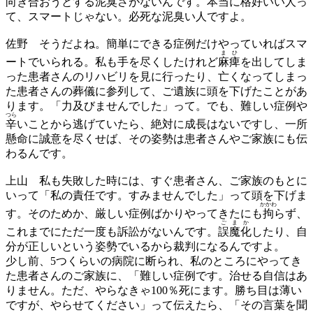
向き合おうとする泥臭さがないんです。本当に格好いい人っ
て、スマートじゃない。必死な泥臭い人ですよ。
佐野
そうだよね。簡単にできる症例だけやっていればスマ
ま
ひ
ートでいられる。私も手を尽くしたけれど
麻
痺
を出してしま
った患者さんのリハビリを見に行ったり、亡くなってしまっ
た患者さんの葬儀に参列して、ご遺族に頭を下げたことがあ
ります。「力及びませんでした」って。でも、難しい症例や
つら
辛
いことから逃げていたら、絶対に成長はないですし、一所
懸命に誠意を尽くせば、その姿勢は患者さんやご家族にも伝
わるんです。
上山
私も失敗した時には、すぐ患者さん、ご家族のもとに
いって「私の責任です。すみませんでした」って頭を下げま
かかわ
す。そのためか、厳しい症例ばかりやってきたにも
拘
らず、
ご
ま
か
これまでにただ一度も訴訟がないんです。
誤
魔
化
したり、自
分が正しいという姿勢でいるから裁判になるんですよ。
少し前、5つくらいの病院に断られ、私のところにやってき
た患者さんのご家族に、「難しい症例です。治せる自信はあ
りません。ただ、やらなきゃ100％死にます。勝ち目は薄い
ですが、やらせてください」って伝えたら、「その言葉を聞