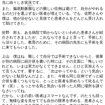
当に由々しき状況です。
りゅう
また、脳底動脈
瘤
などの難しい症例は避けて、自分がやれる
ものだけを選ぶずるい医者が増えている。でも、佐野さんや
僕は、他が治せないと見捨てた患者さんをどんどん受け入れ
て助けてきた。
佐野
前も、ある病院で助からないといわれた患者さんが紹
介されてきましたが、これならできるよと言って、手術した
ら治りました。教育のために、その病院の先生にも手術を見
に来てもらいました。
上山
僕はね、難しくて自分では手術できないからと、後輩
が別の病院に紹介状を書いた時には、その文面に「悔しいけ
れども、いまは実力がなくてできません」とひと言加えろっ
て言うんです。要するに、「次はやってやる」という気合い
がないと駄目なんだよと。また、今後も同じ症例でずっと紹
介状を書くつもりなら、とっとと医者を辞めろって叱るんで
す（笑）。もっとやる気と気合いを持った人間に場所を譲り
なさいってね。
だから、いまの若い医者はスマートなんです。のたうち回っ
て、無様な姿を見せてでも自分の限界を求める、患者さんと