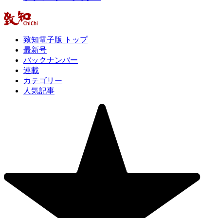
致知電子版 トップ
最新号
バックナンバー
連載
カテゴリー
人気記事