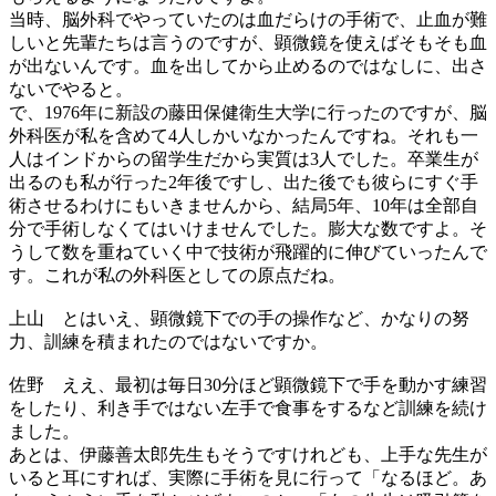
当時、脳外科でやっていたのは血だらけの手術で、止血が難
しいと先輩たちは言うのですが、顕微鏡を使えばそもそも血
が出ないんです。血を出してから止めるのではなしに、出さ
ないでやると。
で、1976年に新設の藤田保健衛生大学に行ったのですが、脳
外科医が私を含めて4人しかいなかったんですね。それも一
人はインドからの留学生だから実質は3人でした。卒業生が
出るのも私が行った2年後ですし、出た後でも彼らにすぐ手
術させるわけにもいきませんから、結局5年、10年は全部自
分で手術しなくてはいけませんでした。膨大な数ですよ。そ
うして数を重ねていく中で技術が飛躍的に伸びていったんで
す。これが私の外科医としての原点だね。
上山
とはいえ、顕微鏡下での手の操作など、かなりの努
力、訓練を積まれたのではないですか。
佐野
ええ、最初は毎日30分ほど顕微鏡下で手を動かす練習
をしたり、利き手ではない左手で食事をするなど訓練を続け
ました。
あとは、伊藤善太郎先生もそうですけれども、上手な先生が
いると耳にすれば、実際に手術を見に行って「なるほど。あ