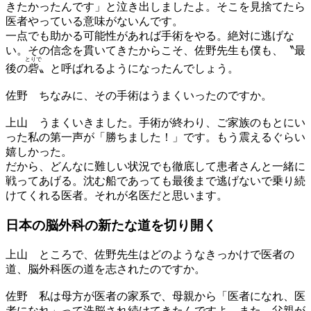
きたかったんです」と泣き出しましたよ。そこを見捨てたら
医者やっている意味がないんです。
一点でも助かる可能性があれば手術をやる。絶対に逃げな
い。その信念を貫いてきたからこそ、佐野先生も僕も、〝最
とりで
後の
砦
〟と呼ばれるようになったんでしょう。
佐野
ちなみに、その手術はうまくいったのですか。
上山
うまくいきました。手術が終わり、ご家族のもとにい
った私の第一声が「勝ちました！」です。もう震えるぐらい
嬉しかった。
だから、どんなに難しい状況でも徹底して患者さんと一緒に
戦ってあげる。沈む船であっても最後まで逃げないで乗り続
けてくれる医者。それが名医だと思います。
日本の脳外科の新たな道を切り開く
上山
ところで、佐野先生はどのようなきっかけで医者の
道、脳外科医の道を志されたのですか。
佐野
私は母方が医者の家系で、母親から「医者になれ、医
者になれ」って洗脳され続けてきたんですよ。また、父親が