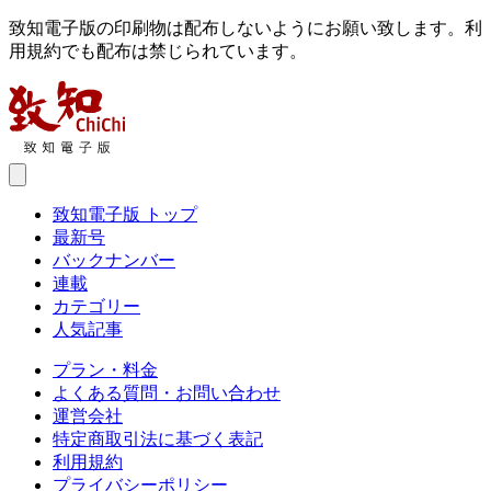
致知電子版の印刷物は配布しないようにお願い致します。利
用規約でも配布は禁じられています。
致知電子版 トップ
最新号
バックナンバー
連載
カテゴリー
人気記事
プラン・料金
よくある質問・お問い合わせ
運営会社
特定商取引法に基づく表記
利用規約
プライバシーポリシー