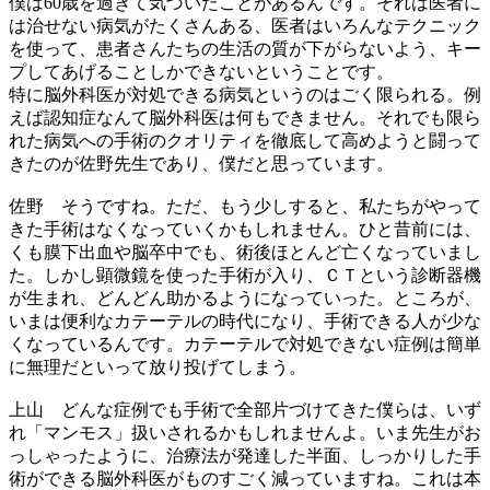
僕は60歳を過ぎて気づいたことがあるんです。それは医者に
は治せない病気がたくさんある、医者はいろんなテクニック
を使って、患者さんたちの生活の質が下がらないよう、キー
プしてあげることしかできないということです。
特に脳外科医が対処できる病気というのはごく限られる。例
えば認知症なんて脳外科医は何もできません。それでも限ら
れた病気への手術のクオリティを徹底して高めようと闘って
きたのが佐野先生であり、僕だと思っています。
佐野
そうですね。ただ、もう少しすると、私たちがやって
きた手術はなくなっていくかもしれません。ひと昔前には、
くも膜下出血や脳卒中でも、術後ほとんど亡くなっていまし
た。しかし顕微鏡を使った手術が入り、ＣＴという診断器機
が生まれ、どんどん助かるようになっていった。ところが、
いまは便利なカテーテルの時代になり、手術できる人が少な
くなっているんです。カテーテルで対処できない症例は簡単
に無理だといって放り投げてしまう。
上山
どんな症例でも手術で全部片づけてきた僕らは、いず
れ「マンモス」扱いされるかもしれませんよ。いま先生がお
っしゃったように、治療法が発達した半面、しっかりした手
術ができる脳外科医がものすごく減っていますね。これは本