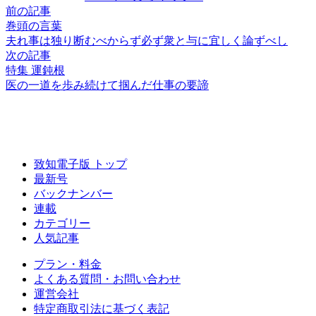
前の記事
巻頭の言葉
夫れ事は
独り断むべからず
必ず衆と与に
宜しく論ずべし
次の記事
特集 運鈍根
医の一道を歩み続けて
掴んだ仕事の要諦
致知電子版 トップ
最新号
バックナンバー
連載
カテゴリー
人気記事
プラン・料金
よくある質問・お問い合わせ
運営会社
特定商取引法に基づく表記