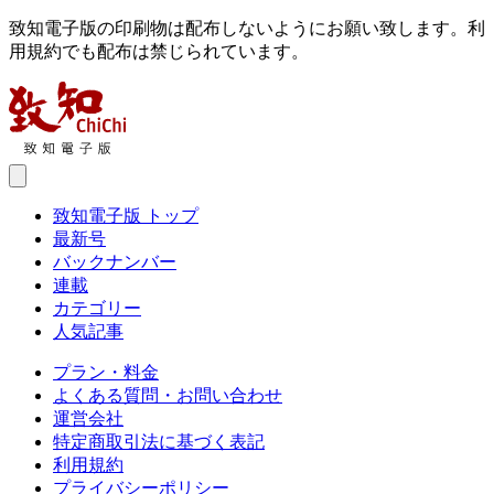
致知電子版の印刷物は配布しないようにお願い致します。利
用規約でも配布は禁じられています。
致知電子版 トップ
最新号
バックナンバー
連載
カテゴリー
人気記事
プラン・料金
よくある質問・お問い合わせ
運営会社
特定商取引法に基づく表記
利用規約
プライバシーポリシー