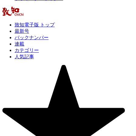
致知電子版 トップ
最新号
バックナンバー
連載
カテゴリー
人気記事