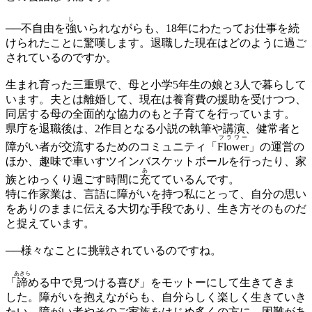
し
──不自由を
強
いられながらも、18年にわたってお仕事を続
けられたことに驚嘆します。退職した現在はどのように過ご
されているのですか。
生まれ育った三重県で、母と小学5年生の娘と3人で暮らして
います。夫とは離婚して、現在は養育費の援助を受けつつ、
同居する母の全面的な協力のもと子育てを行っています。
県庁を退職後は、2作目となる小説の執筆や講演、健常者と
フラワー
障がい者が交流するためのコミュニティ「
Flower
」の運営の
ほか、趣味で車いすツインバスケットボールを行ったり、家
あ
族とゆっくり過ごす時間に
充
てているんです。
特に作家業は、言語に障がいを持つ私にとって、自分の思い
をありのままに伝える大切な手段であり、生き方そのものだ
と捉えています。
──様々なことに挑戦されているのですね。
あきら
「
諦
める中で見つける喜び」をモットーにして生きてきま
した。障がいを抱えながらも、自分らしく楽しく生きていき
たい。障がい者やそのご家族をはじめ多くの方に、困難があ