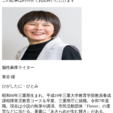
この記事は約10分でお読みいただけます
脳性麻痺ライター
東谷 瞳
ひがしたに・ひとみ
昭和60年三重県生まれ。平成19年三重大学教育学部教員養成
課程障害児教育コースを卒業、三重県庁に就職。令和7年退
職。現在は小説の執筆や講演、市民活動団体「Flower」の運
営などに当たる。著書に『あきらめが生む輝き』がある。