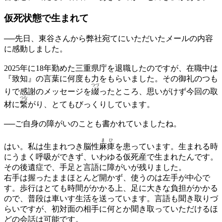
仮死状態で
生まれて
──先日、東谷さんから弊社宛てにいただいたメールの内容
に感動しました。
2025年に18年勤めた三重県庁を退職したのですが、在職中は
『致知』の言葉に何度も力をもらいました。その御礼のつも
つづ
りで感謝のメッセージを
綴
ったところ、思いがけず今回の取
つな
材に
繋
がり、とてもびっくりしています。
──ご自身の障がいのことも書かれていましたね。
ま
ひ
はい。私は生まれつき脳性
麻
痺
を患っています。生まれる時
にうまく呼吸ができず、いわゆる仮死産で生まれたんです。
その後遺症で、手足と言語に障がいが残りました。
右手は握ったままほとんど開かず、使うのは左手が中心で
す。歩行はとても時間がかかる上、足に大きな負担がかかる
ので、普段は車いす生活を送っています。言語も聞き取りづ
らいですが、初対面の相手に何とか聞き取っていただけるほ
どの会話は可能です。