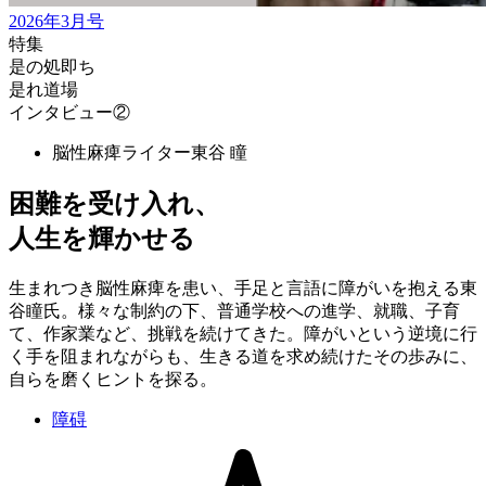
2026年3月号
特集
是の処即ち
是れ道場
インタビュー②
脳性麻痺ライター
東谷 瞳
困難を受け入れ、
人生を輝かせる
生まれつき脳性麻痺を患い、手足と言語に障がいを抱える東
谷瞳氏。様々な制約の下、普通学校への進学、就職、子育
て、作家業など、挑戦を続けてきた。障がいという逆境に行
く手を阻まれながらも、生きる道を求め続けたその歩みに、
自らを磨くヒントを探る。
障碍