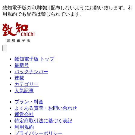
致知電子版の印刷物は配布しないようにお願い致します。利
用規約でも配布は禁じられています。
致知電子版 トップ
最新号
バックナンバー
連載
カテゴリー
人気記事
プラン・料金
よくある質問・お問い合わせ
運営会社
特定商取引法に基づく表記
利用規約
プライバシーポリシー