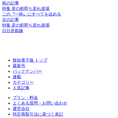
前の記事
特集 是の処即ち是れ道場
この〝一杯〟に
すべてを込める
次の記事
特集 是の処即ち是れ道場
日日是鍛錬
致知電子版 トップ
最新号
バックナンバー
連載
カテゴリー
人気記事
プラン・料金
よくある質問・お問い合わせ
運営会社
特定商取引法に基づく表記