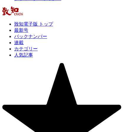
致知電子版 トップ
最新号
バックナンバー
連載
カテゴリー
人気記事