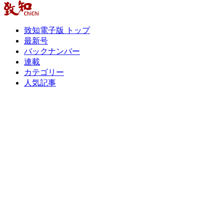
致知電子版 トップ
最新号
バックナンバー
連載
カテゴリー
人気記事