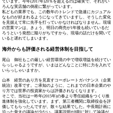
ています。今年(2017年)20％を超えるのは確実で、それがい
ろんな実店舗の倒産に繋がっています。
私どもの業界でも、この数年のトレンドで急速にカジュアル
なものが好まれるようになってきていますし、そうした変化
を見据えて常に先手を打っていかなければなりません。現場
の営業マンは、きょう、明日の商売が1年後も続いているだ
ろうという発想に陥りがちですから、現場の話だけを聞いて
いると遅れてしまいます。
海外からも評価される
経営体制を目指して
尾山
御社もこの厳しい経営環境の中で増収増益を続けてい
らっしゃるようですが、いまはどんなことに特に力を入れて
いらっしゃいますか。
山本
経営のあり方を見直すコーポレートガバナンス（企業
統治）改革です。ご承知のように、これまでの日本企業のや
り方では世界の投資家からは評価されなくなります。
そこで、当社は一昨年(2015年)の春より専任組織をつくり推
進体制を強化しています。まず、第三者機関に取締役会を評
価してもらったんですが、散々な結果でした。中長期計画に
沿った骨太の議論が少ない。議案説明が8割に対して論議が