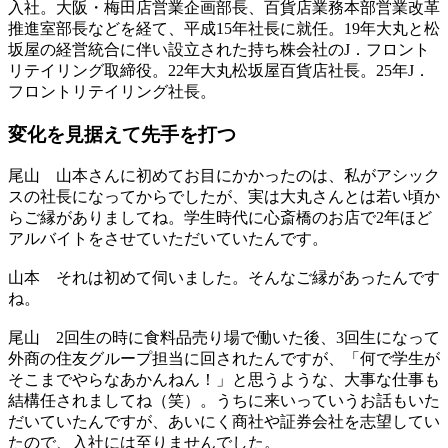
入社。大阪・梅田店営業企画部長、百貨店業務本部営業改革
推進室部長などを経て、平成15年社長に就任。19年大丸と松
坂屋の経営統合に伴い設立された持ち株会社のJ．フロント
リテイリング取締役。22年大丸松坂屋百貨店社長。25年J．
フロントリテイリング社長。
変化を見据えて
先手を打つ
尾山
山本さんに初めてお目にかかったのは、私がアシック
スの社長になってからでしたが、実は大丸さんとは若い頃か
らご縁がありましてね。学生時代に心斎橋のお店で2年ほど
アルバイトをさせていただいていたんです。
山本
それは初めて伺いました。そんなご縁があったんです
ね。
尾山
2回生の時に食料品売り場で働いた後、3回生になって
外商の住友グループ担当に回されたんですが、「何で学生が
そこまでやらなあかんねん！」と思うような、大事な仕事も
結構任されましてね（笑）。うちに来いっていうお話もいた
だいていたんですが、あいにく商社や証券会社を志望してい
たので、入社には至りませんでした。