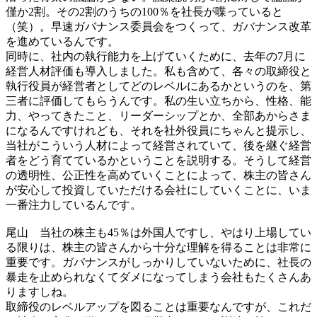
僅か2割。その2割のうちの100％を社長が喋っていると
（笑）。早速ガバナンス委員会をつくって、ガバナンス改革
を進めているんです。
同時に、社内の執行能力を上げていくために、去年の7月に
経営人材評価も導入しました。私も含めて、各々の取締役と
執行役員が経営者としてどのレベルにあるかというのを、第
三者に評価してもらうんです。私の生い立ちから、性格、能
力、やってきたこと、リーダーシップとか、全部あからさま
になるんですけれども、それを社外役員にちゃんと提示し、
当社がこういう人材によって経営されていて、後を継ぐ経営
者をどう育てているかということを説明する。そうして経営
の透明性、公正性を高めていくことによって、株主の皆さん
が安心して投資していただける会社にしていくことに、いま
一番注力しているんです。
尾山
当社の株主も45％は外国人ですし、やはり上場してい
る限りは、株主の皆さんから十分な理解を得ることは非常に
重要です。ガバナンスがしっかりしていないために、社長の
暴走を止められなくてダメになってしまう会社もたくさんあ
りますしね。
取締役のレベルアップを図ることは重要なんですが、これだ