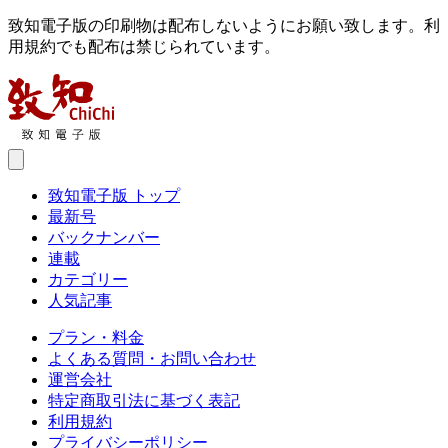
致知電子版の印刷物は配布しないようにお願い致します。利
用規約でも配布は禁じられています。
致知電子版 トップ
最新号
バックナンバー
連載
カテゴリー
人気記事
プラン・料金
よくある質問・お問い合わせ
運営会社
特定商取引法に基づく表記
利用規約
プライバシーポリシー