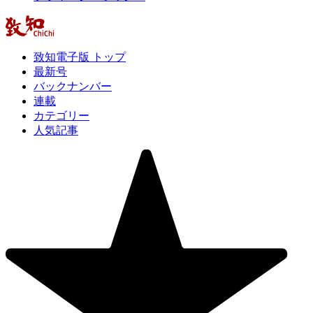
致知電子版 トップ
最新号
バックナンバー
連載
カテゴリー
人気記事