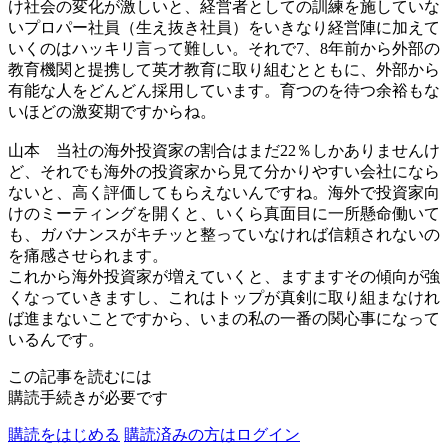
け社会の変化が激しいと、経営者としての訓練を施していな
いプロパー社員（生え抜き社員）をいきなり経営陣に加えて
いくのはハッキリ言って難しい。それで7、8年前から外部の
教育機関と提携して英才教育に取り組むとともに、外部から
有能な人をどんどん採用しています。育つのを待つ余裕もな
いほどの激変期ですからね。
山本
当社の海外投資家の割合はまだ22％しかありませんけ
ど、それでも海外の投資家から見て分かりやすい会社になら
ないと、高く評価してもらえないんですね。海外で投資家向
けのミーティングを開くと、いくら真面目に一所懸命働いて
も、ガバナンスがキチッと整っていなければ信頼されないの
を痛感させられます。
これから海外投資家が増えていくと、ますますその傾向が強
くなっていきますし、これはトップが真剣に取り組まなけれ
ば進まないことですから、いまの私の一番の関心事になって
いるんです。
この記事を読むには
購読手続きが必要です
購読をはじめる
購読済みの方はログイン