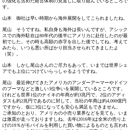
の強化も含めた経営体制の見直しに取り組んでいるところで
す。
山本
御社は早い時期から海外展開をしてこられましたね。
尾山
そうですね。私自身も海外は長いんですが、アシック
スでの海外駐在は80年代の後半にアメリカに赴任したのが最
初でした。その時も高額の赤字を出した後でしてね。考えて
みたら、いつも悪い所ばかり担当させられてきましたよ
（笑）。
山本
しかし尾山さんのご尽力もあって、いまでは世界シェ
アでも上位につけていらっしゃるようですね。
尾山
最近伸びてきたアメリカのアンダーアーマーやドイツ
のプーマなどと激しい3位争いを展開しているところです。
けれども世界1位のナイキの年商が約3兆円で、2位のアディ
ダスも約2兆円であるのに対して、当社の年商は約4,000億円
ですから、仮に3位になっても安心も満足もできません。
ご承知のとおり、アメリカの小売り業界などを見ても、いま
は激震が走っておりますしね。去年(2016年)は全米の売り上
げの19％がモバイルを利用した買い物によるものとも言われ