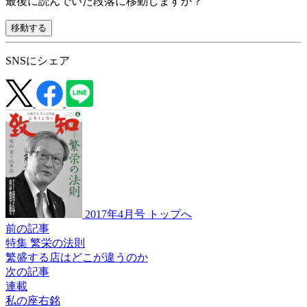
最後に読んでいた段落に移動しますか？
移動する
SNSにシェア
2017年4月号 トップへ
前の記事
特集 繁栄の法則
繁盛する店は
どこが違うのか
次の記事
連載
私の座右銘