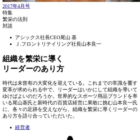
2017年4月号
特集
繁栄の法則
対談
アシックス社長CEO
尾山 基
Ｊ.フロントリテイリング社長
山本良一
組織を繁栄に導く
リーダーのあり方
時代は未曾有の大変化を迎えている。これまでの常識を覆す
変革が求められる中で、リーダーはいかにして組織を導いて
ゆけばよいのだろうか。世界的なスポーツ用品ブランドを率
いる尾山基氏と新時代の百貨店経営に果敢に挑む山本良一氏
に、各々の足跡を交えながら、組織を繁栄に導くリーダーの
あり方を語り合っていただいた。
経営者