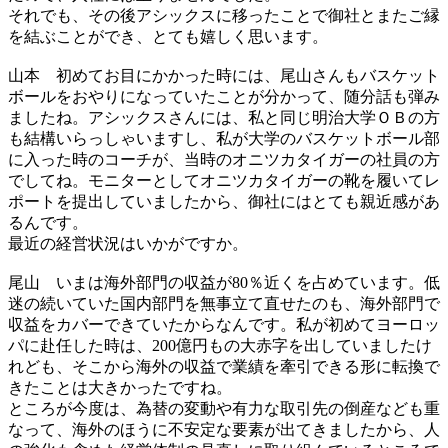
それでも、その後アシックスに移ったことで御社とまたご縁
を結ぶことができ、とても嬉しく思います。
山本
初めてお目にかかった時には、尾山さんもバスケット
ボールをおやりになっていたことが分かって、随分話も弾み
ましたね。アシックスさんには、私と同じ明治大学ＯＢの方
も結構いらっしゃいますし、私が大学のバスケットボール部
に入った時のコーチが、当時のオニツカタイガーの社員の方
でしてね。モニターとしてオニツカタイガーの靴を履いてレ
ポートを提出していましたから、御社にはとても親近感があ
るんです。
最近の経営状況はいかがですか。
尾山
いまは海外部門の収益が80％近くを占めています。低
迷の続いていた国内部門を無事立て直せたのも、海外部門で
収益をカバーできていたからなんです。私が初めてヨーロッ
パに赴任した時は、200億円もの大赤字を出していましたけ
れども、そこから海外の収益で業績を牽引できる形に転換で
きたことは大きかったですね。
ところが今度は、為替の変動や有力な取引先の倒産なども重
なって、海外のほうに不安定な要素が出てきましたから、人