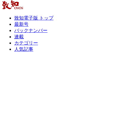
致知電子版 トップ
最新号
バックナンバー
連載
カテゴリー
人気記事