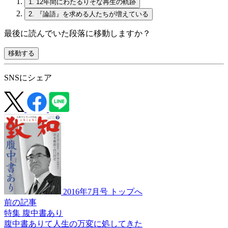
1.
12年間にわたるりそな再生の軌跡
2.
『論語』を求める人たちが増えている
最後に読んでいた段落に移動しますか？
移動する
SNSにシェア
2016年7月号 トップへ
前の記事
特集 腹中書あり
腹中書ありて
人生の万変に
処してきた