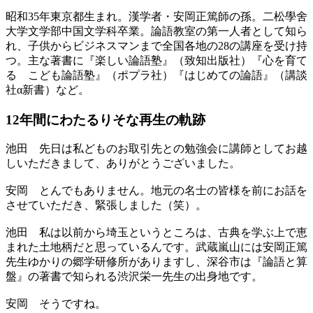
昭和35年東京都生まれ。漢学者・安岡正篤師の孫。二松學舍
大学文学部中国文学科卒業。論語教室の第一人者として知ら
れ、子供からビジネスマンまで全国各地の28の講座を受け持
つ。主な著書に『楽しい論語塾』（致知出版社）『心を育て
る こども論語塾』（ポプラ社）『はじめての論語』（講談
社α新書）など。
12年間にわたる
りそな再生の軌跡
池田
先日は私どものお取引先との勉強会に講師としてお越
しいただきまして、ありがとうございました。
安岡
とんでもありません。地元の名士の皆様を前にお話を
させていただき、緊張しました（笑）。
池田
私は以前から埼玉というところは、古典を学ぶ上で恵
まれた土地柄だと思っているんです。武蔵嵐山には安岡正篤
先生ゆかりの郷学研修所がありますし、深谷市は『論語と算
盤』の著書で知られる渋沢栄一先生の出身地です。
安岡
そうですね。