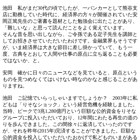
池田
私がまだ30代の頃でしたが、一バンカーとして熊谷支
店に勤務していた時代に、経済界の方々が開催されていた安
岡正篤先生のご著書を題材とした勉強会に出たことがあり、
「難しいな」と思って読んだことをよく覚えています。
そんな昔を思い出しながら、ご令孫である定子先生を講師と
してお招きさせていただいたわけです。金融業界もそうです
が、いま経済界は大きな節目に差し掛かっていて、もう一
度、古典をとおして人間や仕事の原点に立ち返ることも必要
ではないか、と。
安岡
確かに日々のニュースなどを見ていると、原点という
ものを見つめなくてはいけない時なのかなと感じることがあ
りますね。
池田
ご記憶でいらっしゃいますでしょうか？ 2003年に私
どもは「りそなショック」という経営危機を経験しました。
当時、ピークで3兆1,280億円という巨額な公的資金をりそな
グループに投入いただいており、12年間にわたる再生の道の
りを歩んできました。この間徐々に返済していったのです
が、それを昨年(2015年)完済することができました。巨額な
公的資金を投入していただいたおかげで私どものいまがある