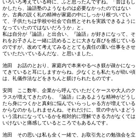
いろいろ考えている時に、ふと思ったんですね。「昔はもし
かしたら、論語塾のようなものは必要なかったのではない
か。古典の説く礼の精神が家庭の中にしっかり根づいてい
て、子供たちは学校や社会で自然とそれを実践できるように
なっていたのではないだろうか」と。
私は自分が『論語』と出合い、『論語』が好きになって、そ
れをお子さんと一緒に読めることに大きな喜びを感じている
のですが、改めて考えてみるととても責任の重い仕事をさせ
ていただいているんだな、と思いました。
池田
お話のとおり、家庭内で本来やるべき躾が疎かになっ
てきていると耳にしますからね。少なくとも私たちが幼い頃
は、礼儀作法などをきちんと躾けられたものです。
安岡
ここ数年、企業から呼んでいただくケースや大人のク
ラスが増えてきたのも、『論語』にあるような精神がどうし
たら身につくかと真剣に悩んでいらっしゃる方が増えている
からなのかもしれませんね。それだけに、世の中がいまどう
いう流れになっているかを相対的に理解できる力がなくては
いけないと痛感しているところでもあるんです。
池田
その思いは私も全く一緒で、お取引先との勉強会を立