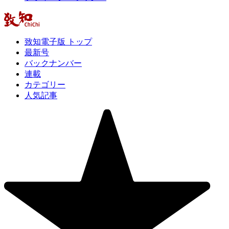
致知電子版 トップ
最新号
バックナンバー
連載
カテゴリー
人気記事