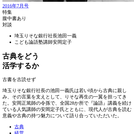
2016年7月号
特集
腹中書あり
対談
埼玉りそな銀行社長
池田一義
こども論語塾講師
安岡定子
古典をどう
活学するか
古書を古読せず
埼玉りそな銀行社長の池田一義氏は若い頃から古典に親し
み、その言葉を支えとして、りそな再生の一翼を担ってき
た。安岡正篤師の令孫で、全国28か所で『論語』講義を続け
ている人気講師の安岡定子氏とともに、現代人が古典を読む
意義や古典の持つ魅力について語り合っていただいた。
古典
経営