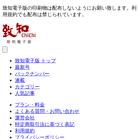
致知電子版の印刷物は配布しないようにお願い致します。利
用規約でも配布は禁じられています。
致知電子版 トップ
最新号
バックナンバー
連載
カテゴリー
人気記事
プラン・料金
よくある質問・お問い合わせ
運営会社
特定商取引法に基づく表記
利用規約
プライバシーポリシー