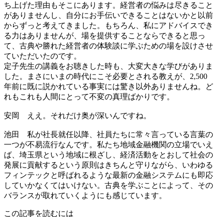
ち上げた理由もそこにあります。経営者の悩みは尽きること
がありませんし、自分にお手伝いできることはないかと以前
からずっと考えてきました。もちろん、私にアドバイスでき
る力はありませんが、場を提供することならできると思っ
て、古典や勝れた経営者の体験談に学ぶための場を設けさせ
ていただいたのです。
定子先生の講義をお聴きした時も、大変大きな学びがありま
した。まさにいまの時代にこそ必要とされる教えが、2,500
年前に既に説かれている事実には驚き以外ありませんね。ど
れもこれも人間にとって不変の真理ばかりです。
安岡
ええ。それだけ奥が深いんですね。
池田
私が社長就任以降、社員たちに常々言っている言葉の
一つが不易流行なんです。私たち地域金融機関の立場でいえ
ば、埼玉県という地域に根ざし、経済活動をとおして社会の
発展に貢献するという原則はきちんと守りながら、いわゆる
フィンテックと呼ばれるような最新の金融システムにも即応
していかなくてはいけない。古典を学ぶことによって、その
バランスが取れていくようにも感じています。
この記事を読むには