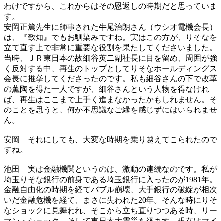
わけですから、これからはその恩返しの時期だと思っていま
す。
安岡正篤先生に師事された牛尾治朗さん（ウシオ電機会長）
は、『致知』でもお馴染みですね。実はこの方が、りそなを
立て直す上で非常に重要な役割を果たしてくださいました。
当時、ＪＲ東日本の故細谷英二副社長に目を留め、周囲が強
く反対する中、再生のトップとしてりそなホールディングス
会長に推挙してくださったのです。私も細谷さんの下で改革
の薫陶を得た一人ですが、細谷さんという人物を得なけれ
ば、再生はここまで上手く進まなかったかもしれません。そ
のことを思うと、何か不思議なご縁を感じずにはいられませ
ん。
安岡
それにしても、大変な時期を乗り越えてこられたので
すね。
池田
実は金融機関というのは、激動の連続なのです。私が
埼玉りそな銀行の前身である埼玉銀行に入ったのが1981年。
金融自由化の時期を経てバブル崩壊、大手銀行の破綻が相次
いだ金融危機を経て、まさに失われた20年。そんな時にりそ
なショックに見舞われ、そこから立ち直りつつある時、リー
マン・ショック、そして東日本大震災を経ます。現在はマイ