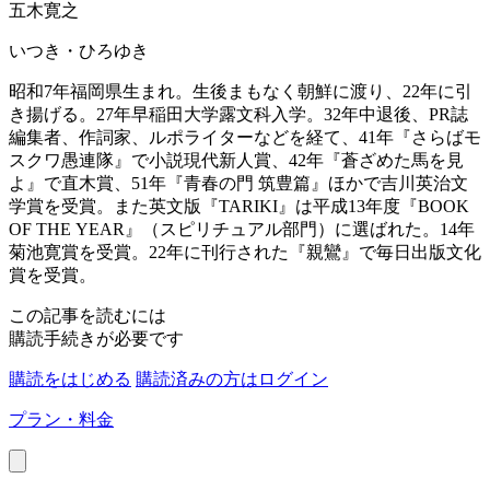
五木寛之
いつき・ひろゆき
昭和7年福岡県生まれ。生後まもなく朝鮮に渡り、22年に引
き揚げる。27年早稲田大学露文科入学。32年中退後、PR誌
編集者、作詞家、ルポライターなどを経て、41年『さらばモ
スクワ愚連隊』で小説現代新人賞、42年『蒼ざめた馬を見
よ』で直木賞、51年『青春の門 筑豊篇』ほかで吉川英治文
学賞を受賞。また英文版『TARIKI』は平成13年度『BOOK
OF THE YEAR』（スピリチュアル部門）に選ばれた。14年
菊池寛賞を受賞。22年に刊行された『親鸞』で毎日出版文化
賞を受賞。
この記事を読むには
購読手続きが必要です
購読をはじめる
購読済みの方はログイン
プラン・料金