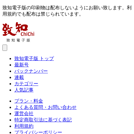
致知電子版の印刷物は配布しないようにお願い致します。利
用規約でも配布は禁じられています。
致知電子版 トップ
最新号
バックナンバー
連載
カテゴリー
人気記事
プラン・料金
よくある質問・お問い合わせ
運営会社
特定商取引法に基づく表記
利用規約
プライバシーポリシー