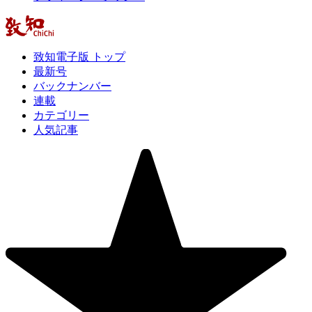
致知電子版 トップ
最新号
バックナンバー
連載
カテゴリー
人気記事