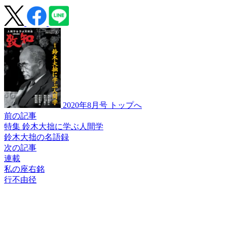
2020年8月号 トップへ
前の記事
特集 鈴木大拙に学ぶ人間学
鈴木大拙の名語録
次の記事
連載
私の座右銘
行不由径