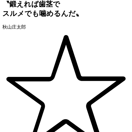
〝鍛えれば
歯茎
で
スルメでも噛めるんだ〟
秋山庄太郎