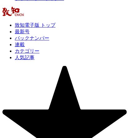
致知電子版 トップ
最新号
バックナンバー
連載
カテゴリー
人気記事