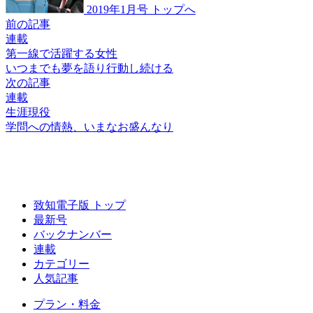
2019年1月号 トップへ
前の記事
連載
第一線で活躍する女性
いつまでも夢を語り
行動し続ける
次の記事
連載
生涯現役
学問への情熱、
いまなお盛んなり
致知電子版 トップ
最新号
バックナンバー
連載
カテゴリー
人気記事
プラン・料金