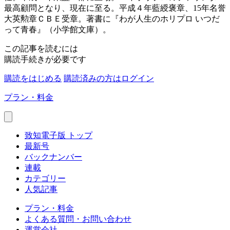
最高顧問となり、現在に至る。平成４年藍綬褒章、15年名誉
大英勲章ＣＢＥ受章。著書に『わが人生のホリプロ いつだ
って青春』（小学館文庫）。
この記事を読むには
購読手続きが必要です
購読をはじめる
購読済みの方はログイン
プラン・料金
致知電子版 トップ
最新号
バックナンバー
連載
カテゴリー
人気記事
プラン・料金
よくある質問・お問い合わせ
運営会社