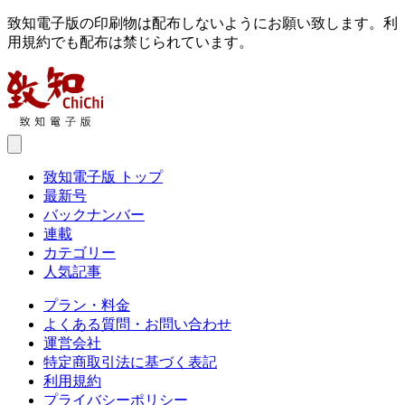
致知電子版の印刷物は配布しないようにお願い致します。利
用規約でも配布は禁じられています。
致知電子版 トップ
最新号
バックナンバー
連載
カテゴリー
人気記事
プラン・料金
よくある質問・お問い合わせ
運営会社
特定商取引法に基づく表記
利用規約
プライバシーポリシー