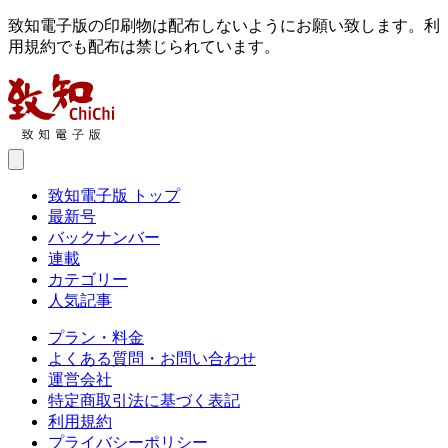
致知電子版の印刷物は配布しないようにお願い致します。利
用規約でも配布は禁じられています。
致知電子版 トップ
最新号
バックナンバー
連載
カテゴリー
人気記事
プラン・料金
よくある質問・お問い合わせ
運営会社
特定商取引法に基づく表記
利用規約
プライバシーポリシー