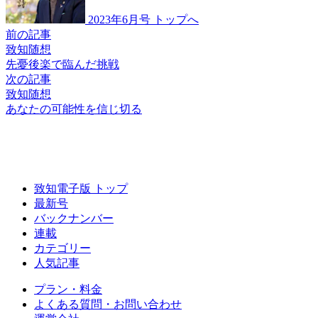
2023年6月号 トップへ
前の記事
致知随想
先憂後楽で
臨んだ挑戦
次の記事
致知随想
あなたの可能性を
信じ切る
致知電子版 トップ
最新号
バックナンバー
連載
カテゴリー
人気記事
プラン・料金
よくある質問・お問い合わせ