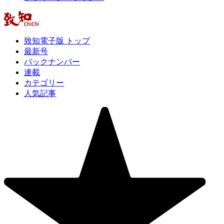
致知電子版 トップ
最新号
バックナンバー
連載
カテゴリー
人気記事