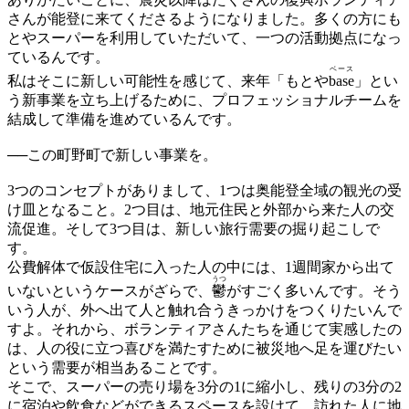
さんが能登に来てくださるようになりました。多くの方にも
とやスーパーを利用していただいて、一つの活動拠点になっ
ているんです。
ベース
私はそこに新しい可能性を感じて、来年「もとや
base
」とい
う新事業を立ち上げるために、プロフェッショナルチームを
結成して準備を進めているんです。
──この町野町で新しい事業を。
3つのコンセプトがありまして、1つは奥能登全域の観光の受
け皿となること。2つ目は、地元住民と外部から来た人の交
流促進。そして3つ目は、新しい旅行需要の掘り起こしで
す。
公費解体で仮設住宅に入った人の中には、1週間家から出て
うつ
いないというケースがざらで、
鬱
がすごく多いんです。そう
いう人が、外へ出て人と触れ合うきっかけをつくりたいんで
すよ。それから、ボランティアさんたちを通じて実感したの
は、人の役に立つ喜びを満たすために被災地へ足を運びたい
という需要が相当あることです。
そこで、スーパーの売り場を3分の1に縮小し、残りの3分の2
に宿泊や飲食などができるスペースを設けて、訪れた人に地