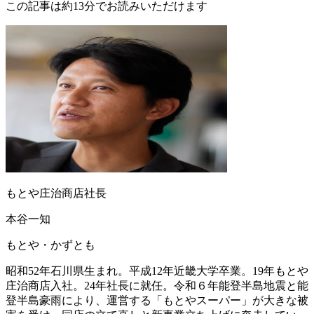
この記事は約13分でお読みいただけます
もとや庄治商店社長
本谷一知
もとや・かずとも
昭和52年石川県生まれ。平成12年近畿大学卒業。19年もとや
庄治商店入社。24年社長に就任。令和６年能登半島地震と能
登半島豪雨により、運営する「もとやスーパー」が大きな被