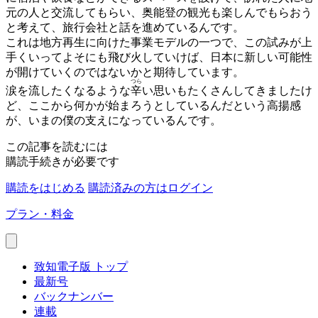
元の人と交流してもらい、奥能登の観光も楽しんでもらおう
と考えて、旅行会社と話を進めているんです。
これは地方再生に向けた事業モデルの一つで、この試みが上
手くいってよそにも飛び火していけば、日本に新しい可能性
が開けていくのではないかと期待しています。
つら
涙を流したくなるような
辛
い思いもたくさんしてきましたけ
ど、ここから何かが始まろうとしているんだという高揚感
が、いまの僕の支えになっているんです。
この記事を読むには
購読手続きが必要です
購読をはじめる
購読済みの方はログイン
プラン・料金
致知電子版 トップ
最新号
バックナンバー
連載