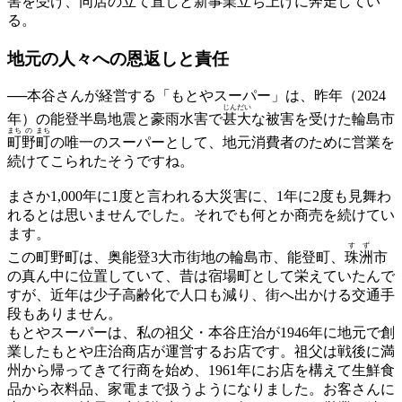
害を受け、同店の立て直しと新事業立ち上げに奔走してい
る。
地元の人々への
恩返しと責任
──本谷さんが経営する「もとやスーパー」は、昨年（2024
じんだい
年）の能登半島地震と豪雨水害で
甚大
な被害を受けた輪島市
まち
の
まち
町
野
町
の唯一のスーパーとして、地元消費者のために営業を
続けてこられたそうですね。
まさか1,000年に1度と言われる大災害に、1年に2度も見舞わ
れるとは思いませんでした。それでも何とか商売を続けてい
ます。
す
ず
この町野町は、奥能登3大市街地の輪島市、能登町、
珠
洲
市
の真ん中に位置していて、昔は宿場町として栄えていたんで
すが、近年は少子高齢化で人口も減り、街へ出かける交通手
段もありません。
もとやスーパーは、私の祖父・本谷庄治が1946年に地元で創
業したもとや庄治商店が運営するお店です。祖父は戦後に満
州から帰ってきて行商を始め、1961年にお店を構えて生鮮食
品から衣料品、家電まで扱うようになりました。お客さんに