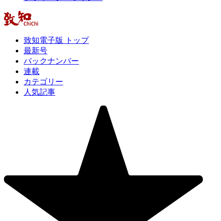
致知電子版 トップ
最新号
バックナンバー
連載
カテゴリー
人気記事