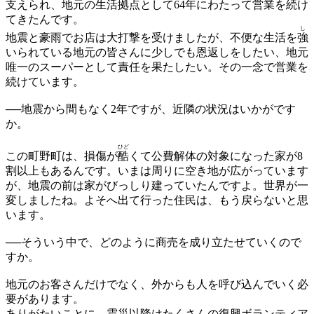
支えられ、地元の生活拠点として64年にわたって営業を続け
てきたんです。
し
地震と豪雨でお店は大打撃を受けましたが、不便な生活を
強
いられている地元の皆さんに少しでも恩返しをしたい、地元
唯一のスーパーとして責任を果たしたい。その一念で営業を
続けています。
──地震から間もなく2年ですが、近隣の状況はいかがです
か。
ひど
この町野町は、損傷が
酷
くて公費解体の対象になった家が8
割以上もあるんです。いまは周りに空き地が広がっています
が、地震の前は家がびっしり建っていたんですよ。世界が一
変しましたね。よそへ出て行った住民は、もう戻らないと思
います。
──そういう中で、どのように商売を成り立たせていくので
すか。
地元のお客さんだけでなく、外からも人を呼び込んでいく必
要があります。
ありがたいことに、震災以降はたくさんの復興ボランティア