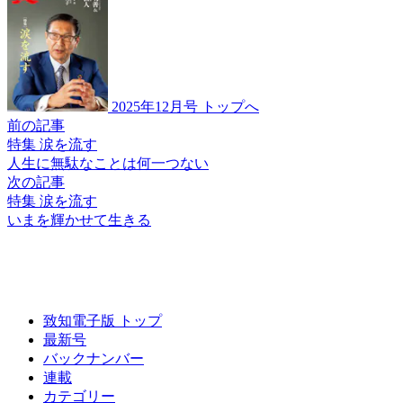
2025年12月号 トップへ
前の記事
特集 涙を流す
人生に無駄なことは
何一つない
次の記事
特集 涙を流す
いまを輝かせて
生きる
致知電子版 トップ
最新号
バックナンバー
連載
カテゴリー