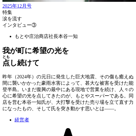
2025年12月号
特集
涙を流す
インタビュー③
もとや庄治商店社長
本谷一知
我が町に希望の光を
とも
点
し続けて
昨年（2024年）の元日に発生した巨大地震、その傷も癒えぬ
間に襲いかかった豪雨水害によって、甚大な被害を受けた能
登半島。いまだ復興の最中にある現地で営業を続け、人々の
心に希望の光を点してきたのが、もとやスーパーである。同
店を営む本谷一知氏が、大打撃を受けた売り場を立て直す力
になったもの、そして氏を突き動かす思いとは――。
経営者