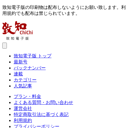
致知電子版の印刷物は配布しないようにお願い致します。利
用規約でも配布は禁じられています。
致知電子版 トップ
最新号
バックナンバー
連載
カテゴリー
人気記事
プラン・料金
よくある質問・お問い合わせ
運営会社
特定商取引法に基づく表記
利用規約
プライバシーポリシー