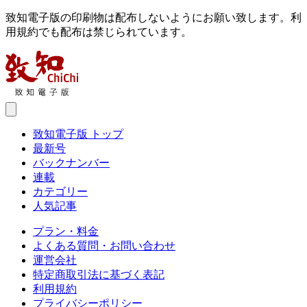
致知電子版の印刷物は配布しないようにお願い致します。利
用規約でも配布は禁じられています。
致知電子版 トップ
最新号
バックナンバー
連載
カテゴリー
人気記事
プラン・料金
よくある質問・お問い合わせ
運営会社
特定商取引法に基づく表記
利用規約
プライバシーポリシー