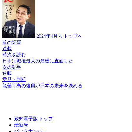
2024年4月号 トップへ
前の記事
連載
時流を読む
日本は戦後最大の
危機に直面した
次の記事
連載
意見・判断
能登半島の復興が
日本の未来を決める
致知電子版 トップ
最新号
バックナンバー