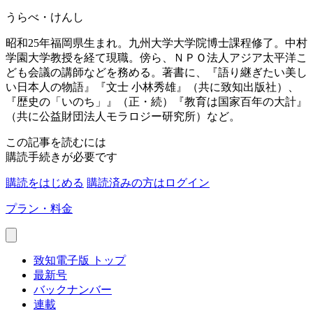
うらべ・けんし
昭和25年福岡県生まれ。九州大学大学院博士課程修了。中村
学園大学教授を経て現職。傍ら、ＮＰＯ法人アジア太平洋こ
ども会議の講師などを務める。著書に、『語り継ぎたい美し
い日本人の物語』『文士 小林秀雄』（共に致知出版社）、
『歴史の「いのち」』（正・続）『教育は国家百年の大計』
（共に公益財団法人モラロジー研究所）など。
この記事を読むには
購読手続きが必要です
購読をはじめる
購読済みの方はログイン
プラン・料金
致知電子版 トップ
最新号
バックナンバー
連載