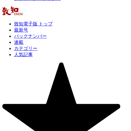
致知電子版 トップ
最新号
バックナンバー
連載
カテゴリー
人気記事