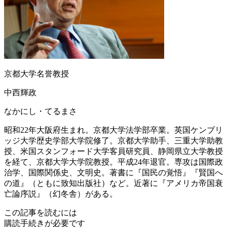
京都大学名誉教授
中西輝政
なかにし・てるまさ
昭和22年大阪府生まれ。京都大学法学部卒業。英国ケンブリ
ッジ大学歴史学部大学院修了。京都大学助手、三重大学助教
授、米国スタンフォード大学客員研究員、静岡県立大学教授
を経て、京都大学大学院教授。平成24年退官。専攻は国際政
治学、国際関係史、文明史。著書に『国民の覚悟』『賢国へ
の道』（ともに致知出版社）など。近著に『アメリカ帝国衰
亡論序説』（幻冬舎）がある。
この記事を読むには
購読手続きが必要です