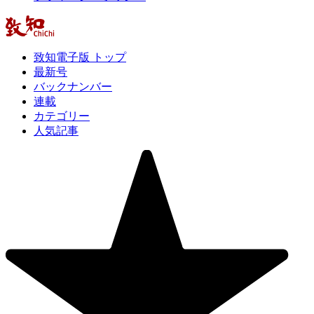
致知電子版 トップ
最新号
バックナンバー
連載
カテゴリー
人気記事