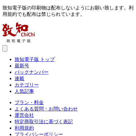
致知電子版の印刷物は配布しないようにお願い致します。利
用規約でも配布は禁じられています。
致知電子版 トップ
最新号
バックナンバー
連載
カテゴリー
人気記事
プラン・料金
よくある質問・お問い合わせ
運営会社
特定商取引法に基づく表記
利用規約
プライバシーポリシー