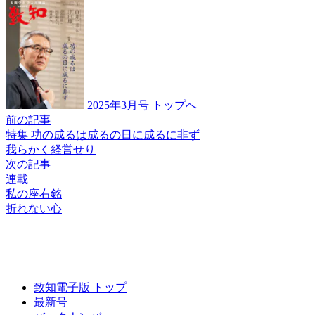
2025年3月号 トップへ
前の記事
特集 功の成るは成るの日に成るに非ず
我らかく
経営せり
次の記事
連載
私の座右銘
折れない心
致知電子版 トップ
最新号