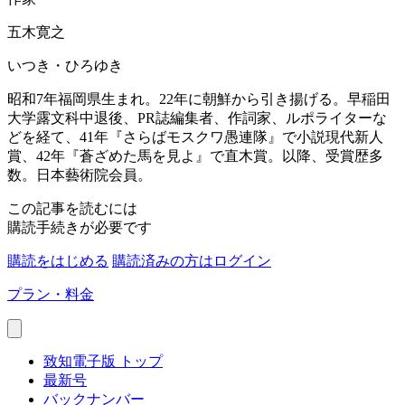
五木寛之
いつき・ひろゆき
昭和7年福岡県生まれ。22年に朝鮮から引き揚げる。早稲田
大学露文科中退後、PR誌編集者、作詞家、ルポライターな
どを経て、41年『さらばモスクワ愚連隊』で小説現代新人
賞、42年『蒼ざめた馬を見よ』で直木賞。以降、受賞歴多
数。日本藝術院会員。
この記事を読むには
購読手続きが必要です
購読をはじめる
購読済みの方はログイン
プラン・料金
致知電子版 トップ
最新号
バックナンバー