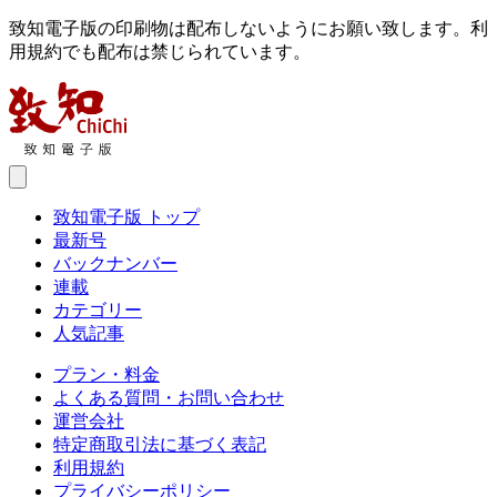
致知電子版の印刷物は配布しないようにお願い致します。利
用規約でも配布は禁じられています。
致知電子版 トップ
最新号
バックナンバー
連載
カテゴリー
人気記事
プラン・料金
よくある質問・お問い合わせ
運営会社
特定商取引法に基づく表記
利用規約
プライバシーポリシー