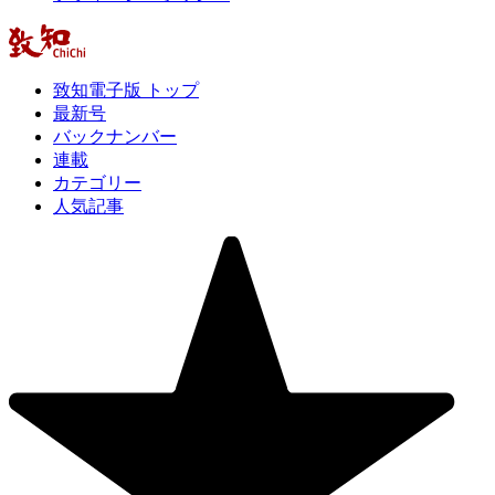
致知電子版 トップ
最新号
バックナンバー
連載
カテゴリー
人気記事