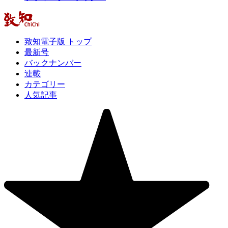
致知電子版 トップ
最新号
バックナンバー
連載
カテゴリー
人気記事