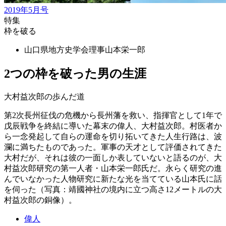
2019年5月号
特集
枠を破る
山口県地方史学会理事
山本栄一郎
2つの枠を破った男の生涯
大村益次郎の歩んだ道
第2次長州征伐の危機から長州藩を救い、指揮官として1年で
戊辰戦争を終結に導いた幕末の偉人、大村益次郎。村医者か
ら一念発起して自らの運命を切り拓いてきた人生行路は、波
瀾に満ちたものであった。軍事の天才として評価されてきた
大村だが、それは彼の一面しか表していないと語るのが、大
村益次郎研究の第一人者・山本栄一郎氏だ。永らく研究の進
んでいなかった人物研究に新たな光を当てている山本氏に話
を伺った（写真：靖國神社の境内に立つ高さ12メートルの大
村益次郎の銅像）。
偉人