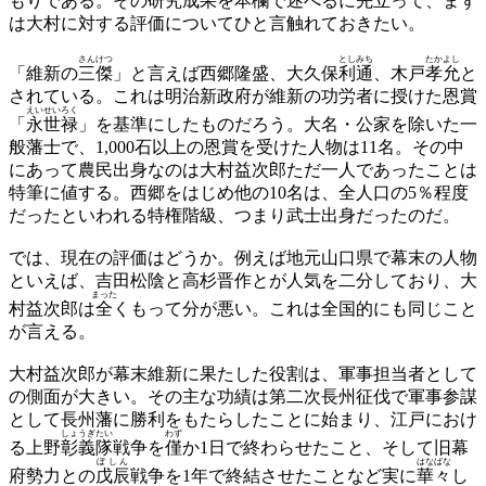
もりである。その研究成果を
本欄
で述べるに先立って、まず
は大村に対する評価についてひと言触れておきたい。
さんけつ
としみち
たかよし
「維新の
三傑
」と言えば西郷隆盛、大久保
利通
、木戸
孝允
と
されている。これは明治新政府が維新の功労者に授けた恩賞
えいせいろく
「
永世禄
」を基準にしたものだろう。大名・公家を除いた一
般藩士で、1,000石以上の恩賞を受けた人物は11名。その中
にあって農民出身なのは大村益次郎ただ一人であったことは
特筆に値する。西郷をはじめ他の10名は、全人口の5％程度
だったといわれる特権階級、つまり武士出身だったのだ。
では、現在の評価はどうか。例えば地元山口県で幕末の人物
といえば、吉田松陰と高杉晋作とが人気を二分しており、大
まった
村益次郎は
全
くもって分が悪い。これは全国的にも同じこと
が言える。
大村益次郎が幕末維新に果たした役割は、軍事担当者として
の側面が大きい。その主な功績は第二次長州征伐で軍事参謀
として長州藩に勝利をもたらしたことに始まり、江戸におけ
しょうぎたい
わず
る上野
彰義隊
戦争を
僅
か1日で終わらせたこと、そして旧幕
ぼしん
はなばな
府勢力との
戊辰
戦争を1年で終結させたことなど実に
華々
し