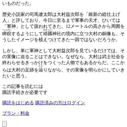
いものだった。
歴史小説家の司馬遼太郎は大村益次郎を「維新の総仕上げ
人」と評しており、今日に至るまで軍事の天才、ひいては
「軍神」として扱われてきた。12メートルの高さから周囲を
へいげい
やすくに
睥睨
するようにして
靖國
神社の境内に立つ大村の銅像も、そ
うしたイメージを植えつけてきた一因ではないだろうか。
しかし、単に軍神として大村益次郎を見ているだけでは、そ
の実像に迫ることはできない。なぜなら、大村は武士社会を
終わらせるきっかけをつくった人物でもあるからだ。ここか
たど
らは大村の足跡を
辿
りながら、その実像を明らかにしていき
たいと思う。
この記事を読むには
購読手続きが必要です
購読をはじめる
購読済みの方はログイン
プラン・料金