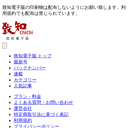
致知電子版の印刷物は配布しないようにお願い致します。利
用規約でも配布は禁じられています。
致知電子版 トップ
最新号
バックナンバー
連載
カテゴリー
人気記事
プラン・料金
よくある質問・お問い合わせ
運営会社
特定商取引法に基づく表記
利用規約
プライバシーポリシー