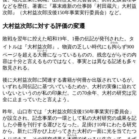
などを歴任。著書に『幕末維新の仕事師「村田蔵六」大村益
次郎』（大村益次郎没後150年事業実行委員会）など。
大村益次郎に対する評価の変遷
敗戦を翌年に控えた昭和19年、1冊の伝記が発刊された。タ
かかわ
イトルは『大村益次郎』。物資の乏しい時代にも
拘
らず900
たいさつ
ページを超える
大冊
になっているものの、残念ながらその内
容は十分と言えるものではなく、事実とは異なる記述も多々
散見される。
後に大村益次郎に関連する書籍が何冊か出版されているが、
いずれも同伝記に基づいているためか、大村の実像に迫れて
いないというのが私の印象だ。この70余年、大村の研究は完
全に止まっていたと言えよう。
昨年、山口市では「大村益次郎没後150年事業実行委員会」
が設立され、記念事業の一環として私の大村研究の成果を記
した小冊を刊行する運びとなった。足掛け10年にわたる研究
から、新たに浮かび上がってきた大村の一面に光を当てたつ
ほんらん