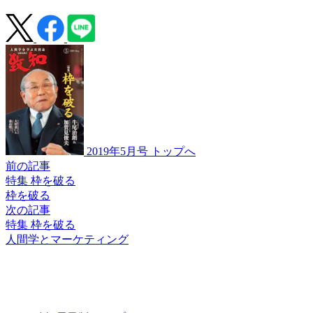
2019年5月号 トップへ
前の記事
特集 枠を破る
枠を破る
次の記事
特集 枠を破る
人間学とマーケティング