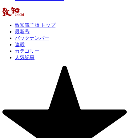
致知電子版 トップ
最新号
バックナンバー
連載
カテゴリー
人気記事