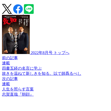
2022年8月号 トップへ
前の記事
連載
四書五経の名言に学ぶ
故きを温ねて新しきを知る。
以て師爲るべし
次の記事
連載
人生を照らす言葉
志賀直哉『朝顔』