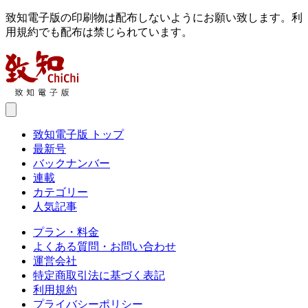
致知電子版の印刷物は配布しないようにお願い致します。利
用規約でも配布は禁じられています。
致知電子版 トップ
最新号
バックナンバー
連載
カテゴリー
人気記事
プラン・料金
よくある質問・お問い合わせ
運営会社
特定商取引法に基づく表記
利用規約
プライバシーポリシー