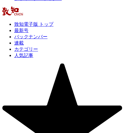
致知電子版 トップ
最新号
バックナンバー
連載
カテゴリー
人気記事