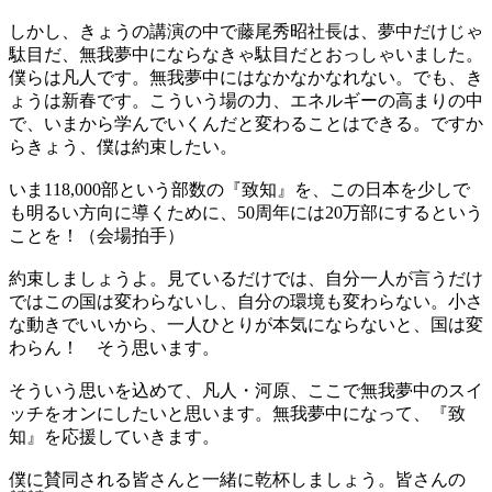
しかし、きょうの講演の中で藤尾秀昭社長は、夢中だけじゃ
駄目だ、無我夢中にならなきゃ駄目だとおっしゃいました。
僕らは凡人です。無我夢中にはなかなかなれない。でも、き
ょうは新春です。こういう場の力、エネルギーの高まりの中
で、いまから学んでいくんだと変わることはできる。ですか
らきょう、僕は約束したい。
いま118,000部という部数の『致知』を、この日本を少しで
も明るい方向に導くために、50周年には20万部にするという
ことを！（会場拍手）
約束しましょうよ。見ているだけでは、自分一人が言うだけ
ではこの国は変わらないし、自分の環境も変わらない。小さ
な動きでいいから、一人ひとりが本気にならないと、国は変
わらん！ そう思います。
そういう思いを込めて、凡人・河原、ここで無我夢中のスイ
ッチをオンにしたいと思います。無我夢中になって、『致
知』を応援していきます。
僕に賛同される皆さんと一緒に乾杯しましょう。皆さんの