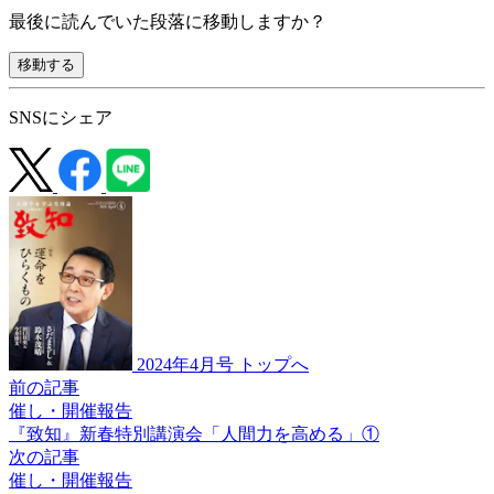
最後に読んでいた段落に移動しますか？
移動する
SNSにシェア
2024年4月号 トップへ
前の記事
催し・開催報告
『致知』
新春特別講演会
「人間力を高める」①
次の記事
催し・開催報告