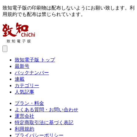
致知電子版の印刷物は配布しないようにお願い致します。利
用規約でも配布は禁じられています。
致知電子版 トップ
最新号
バックナンバー
連載
カテゴリー
人気記事
プラン・料金
よくある質問・お問い合わせ
運営会社
特定商取引法に基づく表記
利用規約
プライバシーポリシー