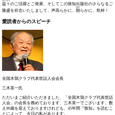
ますます
益々
のご活躍とご発展、そしてこの致知出版社のさらなるご
ほが
隆盛を祈念いたしまして、声高らかに、
朗
らかに、乾杯！
愛読者からのスピーチ
全国木鶏クラブ代表世話人会会長
三木英一氏
ただいまご紹介いただきました、「全国木鶏クラブ代表世話
人会」の会長を務めております、三木英一でございます。数
え90歳を迎えておりますけれども、45年間『致知』を読むこ
とによって、今日の私があります。