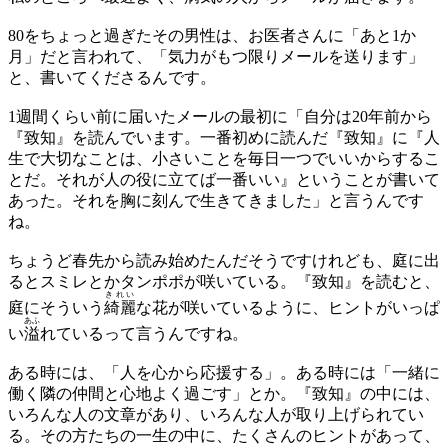
80をちょっと過ぎたその男性は、お医者さんに「あと1か
月」だと言われて、「気力がもつ限りメールを送ります」
と、書いてくださるんです。
1週間くらい前に届いたメールの最初に「自分は20年前から
『致知』を読んでいます。一番初めに読んだ『致知』に『人
生で大切なことは、小さいことを毎日一つでいいからするこ
とだ。それが人の役に立てば一番いい』ということが書いて
あった。それを胸に刻んで生きてきました」と言うんです
ね。
ちょうど春先から読み始めたんだそうですけれども、庭に出
るとスミレとかタンポポが咲いている。『致知』を読むと、
きれい
庭にそういう
綺麗
な花が咲いているように、ヒントがいっぱ
あふ
い
溢
れているって言うんですね。
ある時には、「人を心から応援する」。ある時には「一緒に
働く隣の仲間と心地よく過ごす」とか。『致知』の中には、
いろんな人の文章があり、いろんな人が取り上げられてい
る。その方たちの一生の中に、たくさんのヒントがあって、