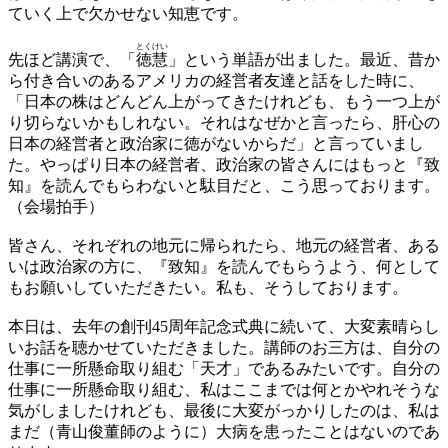
ていく上で欠かせない知恵です。
とくけい
先ほど講演で、「
徳慧
」という単語が出ました。最近、昔か
ら付き合いのあるアメリカの経営者友達と話をした時に、
「日本の株はどんどん上がってきたけれども、もう一つ上が
り切らないかもしれない。それはなぜかと言ったら、肝心の
日本の経営者と政治家に徳がないからだ」と言っていまし
た。やっぱり日本の経営者、政治家の皆さんにはもっと『致
知』を読んでもらわないと駄目だと、こう思っております。
（会場拍手）
皆さん、それぞれの地元に帰られたら、地元の経営者、ある
いは政治家の方に、『致知』を読んでもらうよう、何として
もお願いしていただきたい。私も、そうしております。
本日は、去年の創刊45周年記念式典に続いて、大変素晴らし
いお話を聴かせていただきました。講師のお三方は、自分の
仕事に一所懸命取り組む「天才」であるみたいです。自分の
仕事に一所懸命取り組む、私はここまでは何とかやれそうな
気がしましたけれども、最後に大変がっかりしたのは、私は
まだ（青山俊董師のように）大病を患ったことはないのであ