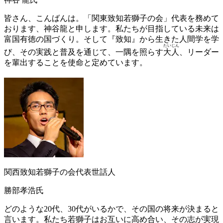
皆さん、こんばんは。「関東致知若獅子の会」代表を務めて
おります、神谷龍と申します。私たちが目指している未来は
富国有徳の国づくり。そして『致知』から生きた人間学を学
たいじん
び、その実践と普及を通じて、一隅を照らす
大人
、リーダー
を輩出することを使命と定めています。
関西致知若獅子の会代表世話人
勝部孝浩氏
どのような20代、30代がいるかで、その国の将来が決まると
言います。私たち若獅子はお互いに高め合い、その志が実現