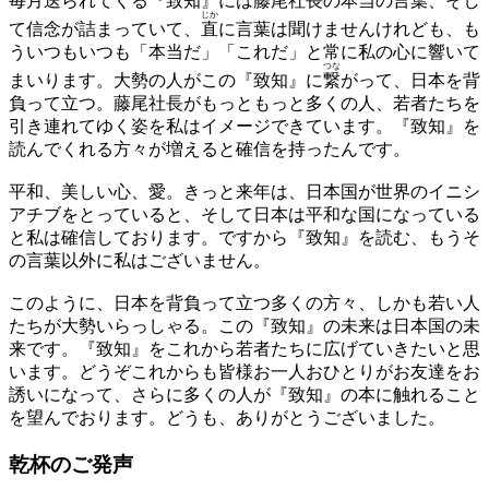
毎月送られてくる『致知』には藤尾社長の本当の言葉、そし
じか
て信念が詰まっていて、
直
に言葉は聞けませんけれども、も
ういつもいつも「本当だ」「これだ」と常に私の心に響いて
つな
まいります。大勢の人がこの『致知』に
繋
がって、日本を背
負って立つ。藤尾社長がもっともっと多くの人、若者たちを
引き連れてゆく姿を私はイメージできています。『致知』を
読んでくれる方々が増えると確信を持ったんです。
平和、美しい心、愛。きっと来年は、日本国が世界のイニシ
アチブをとっていると、そして日本は平和な国になっている
と私は確信しております。ですから『致知』を読む、もうそ
の言葉以外に私はございません。
このように、日本を背負って立つ多くの方々、しかも若い人
たちが大勢いらっしゃる。この『致知』の未来は日本国の未
来です。『致知』をこれから若者たちに広げていきたいと思
います。どうぞこれからも皆様お一人おひとりがお友達をお
誘いになって、さらに多くの人が『致知』の本に触れること
を望んでおります。どうも、ありがとうございました。
乾杯のご発声