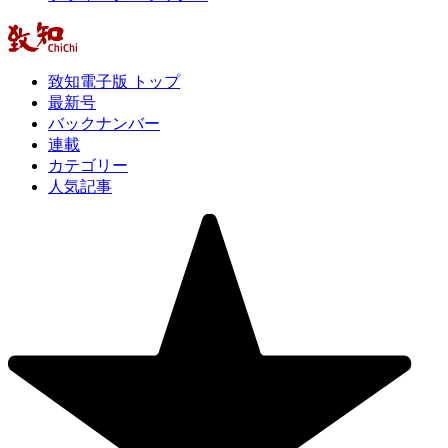
致知電子版 トップ
最新号
バックナンバー
連載
カテゴリー
人気記事