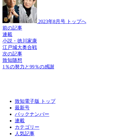
2023年8月号 トップへ
前の記事
連載
小説・徳川家康
江戸城大奥合戦
次の記事
致知随想
1％の努力と
99％の感謝
致知電子版 トップ
最新号
バックナンバー
連載
カテゴリー
人気記事