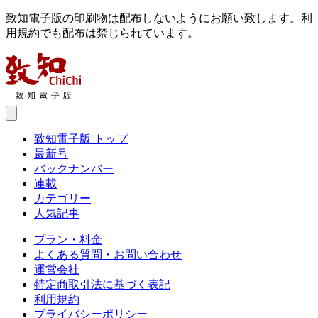
致知電子版の印刷物は配布しないようにお願い致します。利
用規約でも配布は禁じられています。
致知電子版 トップ
最新号
バックナンバー
連載
カテゴリー
人気記事
プラン・料金
よくある質問・お問い合わせ
運営会社
特定商取引法に基づく表記
利用規約
プライバシーポリシー