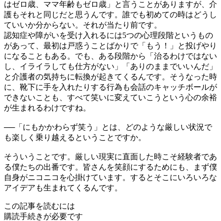
はゼロ歳、ママ年齢もゼロ歳」と言うことがありますが、介
護もそれと同じだと思うんです。誰でも初めての時はどうし
ていいか分からない。それが当たり前です。
認知症や障がいを受け入れるには5つの心理段階というもの
があって、最初は戸惑うことばかりで「もう！」と投げやり
になることもある。でも、ある段階から「治るわけではない
し、イライラしても仕方がない」「ありのままでいいんだ」
と介護者の気持ちに転換が起きてくるんです。そうなった時
に、靴下に手を入れたりする行為も会話のキャッチボールが
できないことも、すべて笑いに変えていこうという心の余裕
が生まれるわけですね。
──
「にもかかわらず笑う」とは、どのような厳しい状況で
も楽しく乗り越えるということですか。
そういうことです。厳しい現実に直面した時こそ経験者であ
る僕たちの出番です。皆さんを笑顔にするためにも、まず僕
自身がニコニコを心掛けています。するとそこにいろいろな
アイデアも生まれてくるんです。
この記事を読むには
購読手続きが必要です