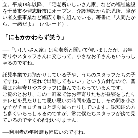
立。平成18年以降、「宅老所いしいさん家」などの福祉施設
を千葉市や習志野市にオープン。介護施設から託児所、障が
い者支援事業など幅広く取り組んでいる。著書に『人間だか
ら、一緒だよ』（パレード）。
「にもかかわらず
笑う」
──
「いしいさん家」は宅老所と聞いて伺いましたが、お年
寄りやスタッフさんに交じって、小さなお子さんもいらっし
ゃるのですね。
託児事業でお預かりしている子や、うちのスタッフたちの子
ですね。「子連れで出勤してもいい」という方針なので、普
段はお年寄りやスタッフに遊んでもらっているんです。
ご覧のとおり、この一軒家ではお年寄りたちが昼寝をしたり
テレビを見たりして思い思いの時間を過ごし、その間を小さ
な子がチョロチョロと走り回ったりしています。認知症の方
も多くいらっしゃるのですが、常に僕たちスタッフが傍で見
ているので全く心配はいりません。
──
利用者の年齢層も幅広いのですね。