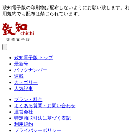
致知電子版の印刷物は配布しないようにお願い致します。利
用規約でも配布は禁じられています。
致知電子版 トップ
最新号
バックナンバー
連載
カテゴリー
人気記事
プラン・料金
よくある質問・お問い合わせ
運営会社
特定商取引法に基づく表記
利用規約
プライバシーポリシー