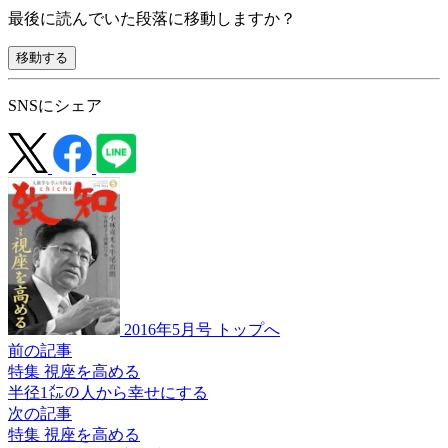
最後に読んでいた段落に移動しますか？
移動する
SNSにシェア
2016年5月号 トップへ
前の記事
特集 視座を高める
半径1㍍の人から
幸せにする
次の記事
特集 視座を高める