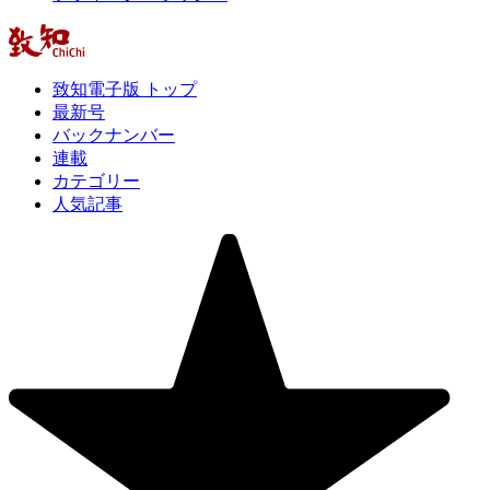
致知電子版 トップ
最新号
バックナンバー
連載
カテゴリー
人気記事