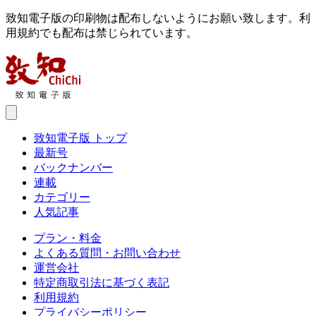
致知電子版の印刷物は配布しないようにお願い致します。利
用規約でも配布は禁じられています。
致知電子版 トップ
最新号
バックナンバー
連載
カテゴリー
人気記事
プラン・料金
よくある質問・お問い合わせ
運営会社
特定商取引法に基づく表記
利用規約
プライバシーポリシー