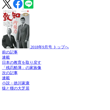
2018年9月号 トップへ
前の記事
連載
日本の教育を取り戻す
「残忍酷薄」の家族像
次の記事
連載
小説・徳川家康
猿と狸の大芝居