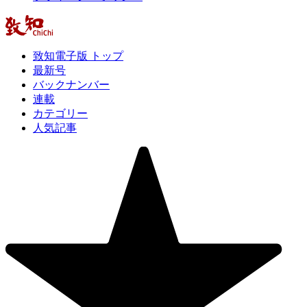
致知電子版 トップ
最新号
バックナンバー
連載
カテゴリー
人気記事