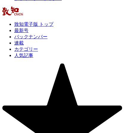
致知電子版 トップ
最新号
バックナンバー
連載
カテゴリー
人気記事