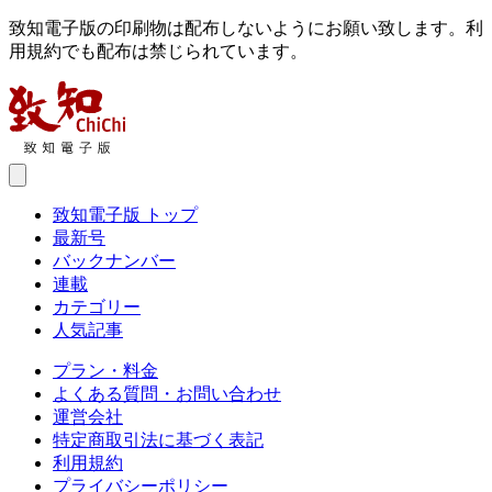
致知電子版の印刷物は配布しないようにお願い致します。利
用規約でも配布は禁じられています。
致知電子版 トップ
最新号
バックナンバー
連載
カテゴリー
人気記事
プラン・料金
よくある質問・お問い合わせ
運営会社
特定商取引法に基づく表記
利用規約
プライバシーポリシー