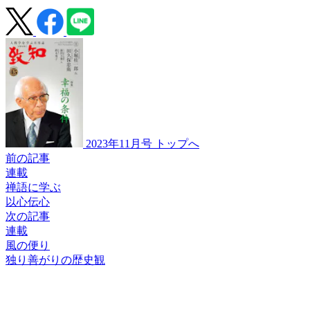
2023年11月号 トップへ
前の記事
連載
禅語に学ぶ
以心伝心
次の記事
連載
風の便り
独り善がりの歴史観